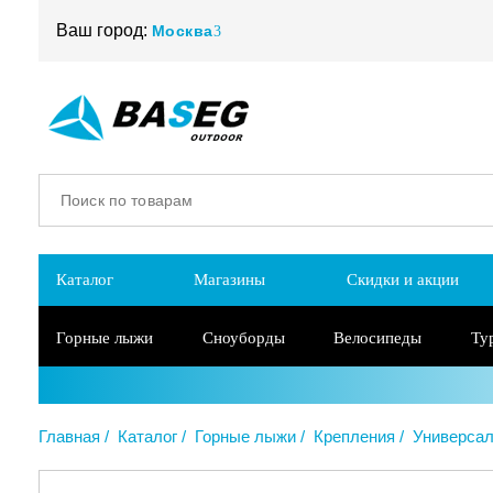
Ваш город:
Москва
Каталог
Магазины
Скидки и акции
Горные лыжи
Сноуборды
Велосипеды
Ту
Главная
Каталог
Горные лыжи
Крепления
Универса