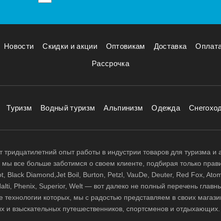
Новости
Скидки и акции
Оптовикам
Доставка
Оплат
Рассрочка
Туризм
Водный туризм
Альпинизм
Одежда
Снегохо
 тридцатилетний опыт работы в индустрии товаров для туризма и 
д, мы все больше заботимся о своем клиенте, подбирая только прав
 Black Diamond,Jet Boil, Burton, Petzl, VauDe, Deuter, Red Fox, Atom
 Halti, Phenix, Superior, Welt — вот далеко не полный перечень глав
е технологии которых, мы с радостью представляем в своих магази
х и взыскательных путешественников, спортсменов и отдыхающих.