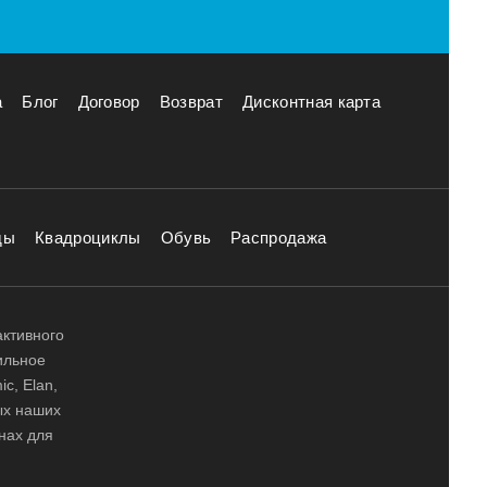
а
Блог
Договор
Возврат
Дисконтная карта
ды
Квадроциклы
Обувь
Распродажа
активного
ильное
ic, Elan,
ных наших
нах для