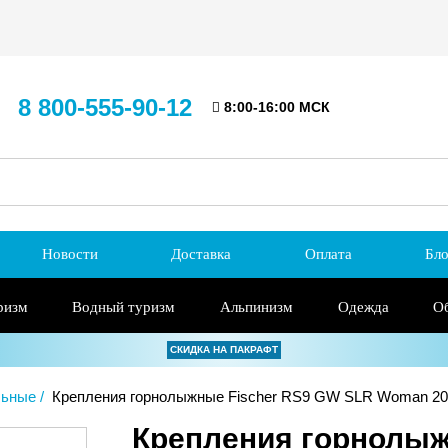
8 800-555-90-12
8:00-16:00 МСК
Новости
Доставка
Оплата
Бло
ризм
Водный туризм
Альпинизм
Одежда
О
СКИДКА НА ПАКРАФТ
льные
Крепления горнолыжные Fischer RS9 GW SLR Woman 20
Крепления горнолыж