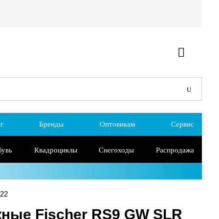
г
Бренды
Оптовикам
Сервис
бувь
Квадроциклы
Снегоходы
Распродажа
22
ные Fischer RS9 GW SLR