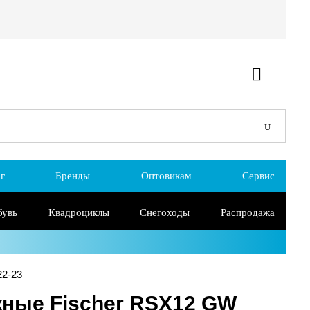
г
Бренды
Оптовикам
Сервис
бувь
Квадроциклы
Снегоходы
Распродажа
22-23
ные Fischer RSX12 GW