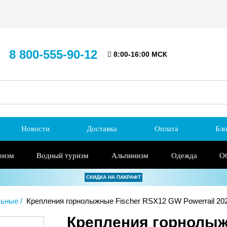
8 800-555-90-12
8:00-16:00 МСК
Новости
Доставка
Оплата
Бло
ризм
Водный туризм
Альпинизм
Одежда
О
СКИДКА НА ПАКРАФТ
льные
Крепления горнолыжные Fischer RSX12 GW Powerrail 20
Крепления горнолыж