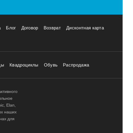
а
Блог
Договор
Возврат
Дисконтная карта
ды
Квадроциклы
Обувь
Распродажа
активного
ильное
ic, Elan,
ных наших
нах для