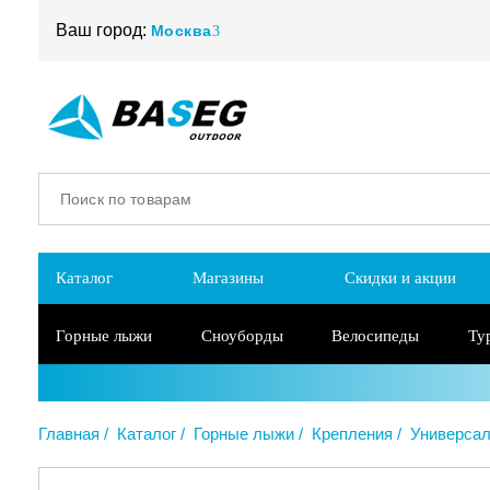
Ваш город:
Москва
Каталог
Магазины
Скидки и акции
Горные лыжи
Сноуборды
Велосипеды
Ту
Главная
Каталог
Горные лыжи
Крепления
Универса