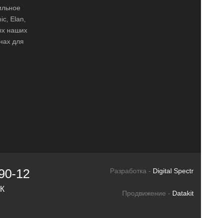
ильное
ic, Elan,
ных наших
нах для
90-12
Разработка -
Digital Spectr
СК
Продвижение -
Datakit