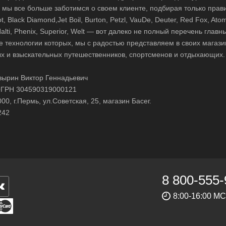
д, мы все больше заботимся о своем клиенте, подбирая только прав
 Black Diamond,Jet Boil, Burton, Petzl, VauDe, Deuter, Red Fox, Atom
 Halti, Phenix, Superior, Welt — вот далеко не полный перечень глав
е технологии которых, мы с радостью представляем в своих магази
х и взыскательных путешественников, спортсменов и отдыхающих.
ырин Виктор Геннадьевич
ГРН 304590319000121
0, г.Пермь, ул.Советская, 25, магазин Басег.
242
8 800-555-
8:00-16:00 М