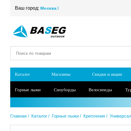
Ваш город:
Москва
Каталог
Магазины
Скидки и акции
Горные лыжи
Сноуборды
Велосипеды
Ту
Главная
Каталог
Горные лыжи
Крепления
Универса