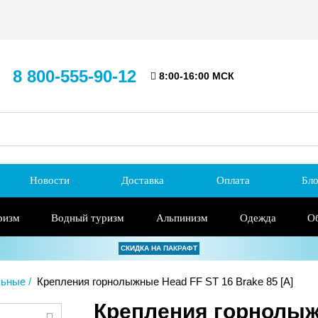
8 800-555-90-12
8:00-16:00 МСК
Новости
Доставка
Оплата
Бло
ризм
Водный туризм
Альпинизм
Одежда
О
СКИДКА НА ПАКРАФТ
льные
Крепления горнолыжные Head FF ST 16 Brake 85 [A]
Крепления горнолыжн