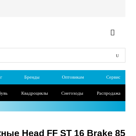
г
Бренды
Оптовикам
Сервис
бувь
Квадроциклы
Снегоходы
Распродажа
ые Head FF ST 16 Brake 85