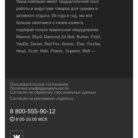
Наша компания имеет тридцатилетний опыт
работы в индустрии товаров для туризма и
активного отдыха. Из года в год, мы все
больше заботимся о своем клиенте,
подбирая только правильное оборудование.
Marmot, Black Diamond,Jet Boil, Burton, Petzl,
VauDe, Deuter, Red Fox, Atomic, Elan, Fischer,
Head, Scott, Halti, Phenix, Superior, Welt —
вот далеко не полный перечень главных
наших партнеров, передовые технологии
которых, мы с радостью представляем в
своих магазинах для самых требовательных
Пользовательское соглашение
и взыскательных путешественников,
Политика конфиденциальности
Согласие на обработку персональных данных
спортсменов и отдыхающих.
Согласие на рекламную подписку
Реквизиты:
ИП Заковырин Виктор
8 800-555-90-12
Геннадьевич
8:00-16:00 МСК
ИНН 590300057023 ОГРН 304590319000121
Почтовый адрес: 614000, г.Пермь,
ул.Советская, 25, магазин Басег.