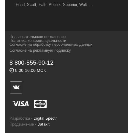
Head, Scott, Halti, Phenix, Superior, Welt —
вот далеко не полный перечень главных
наших партнеров, передовые технологии
которых, мы с радостью представляем в
своих магазинах для самых требовательных
Пользовательское соглашение
и взыскательных путешественников,
Политика конфиденциальности
Согласие на обработку персональных данных
спортсменов и отдыхающих.
Согласие на рекламную подписку
Реквизиты:
ИП Заковырин Виктор
8 800-555-90-12
Геннадьевич
8:00-16:00 МСК
ИНН 590300057023 ОГРН 304590319000121
Почтовый адрес: 614000, г.Пермь,
ул.Советская, 25, магазин Басег.
Тел./факс (342) 2101242
Разработка -
Digital Spectr
Продвижение -
Datakit