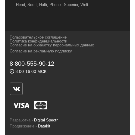
Head, Scott, Halti, Phenix, Superior, Welt —
вот далеко не полный перечень главных
наших партнеров, передовые технологии
которых, мы с радостью представляем в
своих магазинах для самых требовательных
Пользовательское соглашение
и взыскательных путешественников,
Политика конфиденциальности
Согласие на обработку персональных данных
спортсменов и отдыхающих.
Согласие на рекламную подписку
Реквизиты:
ИП Заковырин Виктор
8 800-555-90-12
Геннадьевич
8:00-16:00 МСК
ИНН 590300057023 ОГРН 304590319000121
Почтовый адрес: 614000, г.Пермь,
ул.Советская, 25, магазин Басег.
Тел./факс (342) 2101242
Разработка -
Digital Spectr
Продвижение -
Datakit