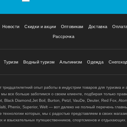
Новости
Скидки и акции
Оптовикам
Доставка
Оплат
Рассрочка
Туризм
Водный туризм
Альпинизм
Одежда
Снегохо
 тридцатилетний опыт работы в индустрии товаров для туризма и 
д, мы все больше заботимся о своем клиенте, подбирая только прав
 Black Diamond,Jet Boil, Burton, Petzl, VauDe, Deuter, Red Fox, Atom
 Halti, Phenix, Superior, Welt — вот далеко не полный перечень глав
е технологии которых, мы с радостью представляем в своих магази
х и взыскательных путешественников, спортсменов и отдыхающих.