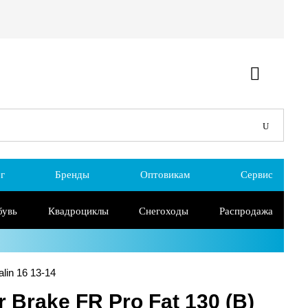
г
Бренды
Оптовикам
Сервис
бувь
Квадроциклы
Снегоходы
Распродажа
lin 16 13-14
 Brake FR Pro Fat 130 (B)