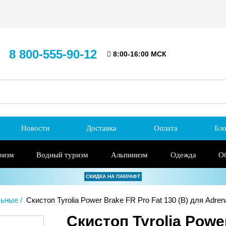
8 800-555-90-12
8:00-16:00 МСК
Новости
Доставка
Оплата
Бло
ризм
Водный туризм
Альпинизм
Одежда
О
СКИДКА НА ПАКРАФТ
льные
Скистоп Tyrolia Power Brake FR Pro Fat 130 (B) для Adrena
Скистоп Tyrolia Power