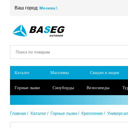
Ваш город:
Москва
Каталог
Магазины
Скидки и акции
Горные лыжи
Сноуборды
Велосипеды
Ту
Главная
Каталог
Горные лыжи
Крепления
Универса