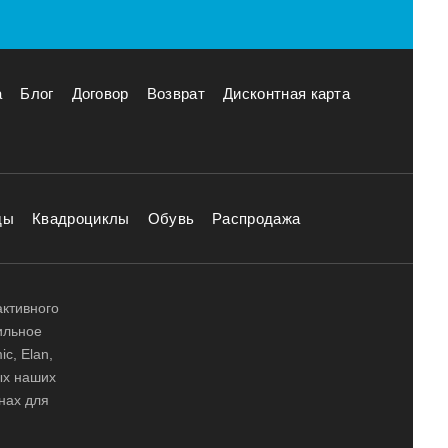
а
Блог
Договор
Возврат
Дисконтная карта
ды
Квадроциклы
Обувь
Распродажа
активного
ильное
ic, Elan,
ных наших
нах для