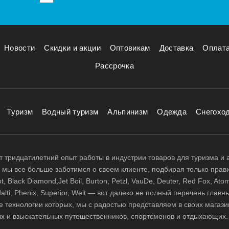
Новости
Скидки и акции
Оптовикам
Доставка
Оплат
Рассрочка
Туризм
Водный туризм
Альпинизм
Одежда
Снегохо
 тридцатилетний опыт работы в индустрии товаров для туризма и 
д, мы все больше заботимся о своем клиенте, подбирая только прав
 Black Diamond,Jet Boil, Burton, Petzl, VauDe, Deuter, Red Fox, Atom
 Halti, Phenix, Superior, Welt — вот далеко не полный перечень глав
е технологии которых, мы с радостью представляем в своих магази
х и взыскательных путешественников, спортсменов и отдыхающих.