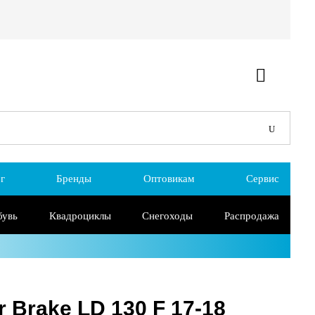
г
Бренды
Оптовикам
Сервис
бувь
Квадроциклы
Снегоходы
Распродажа
r Brake LD 130 F 17-18