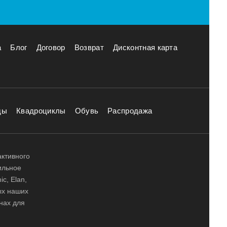
а
Блог
Договор
Возврат
Дисконтная карта
ды
Квадроциклы
Обувь
Распродажа
активного
ильное
ic, Elan,
ных наших
нах для