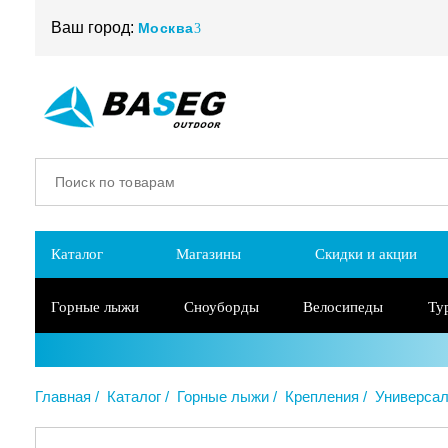
Ваш город:
Москва
Каталог
Магазины
Скидки и акции
Горные лыжи
Сноуборды
Велосипеды
Ту
Главная
Каталог
Горные лыжи
Крепления
Универса