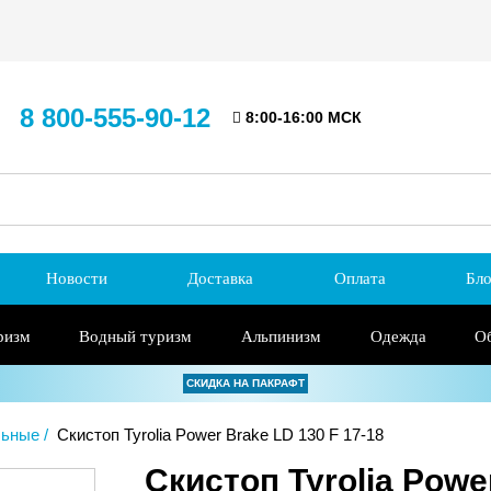
8 800-555-90-12
8:00-16:00 МСК
Новости
Доставка
Оплата
Бло
ризм
Водный туризм
Альпинизм
Одежда
О
СКИДКА НА ПАКРАФТ
льные
Скистоп Tyrolia Power Brake LD 130 F 17-18
Скистоп Tyrolia Powe