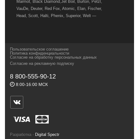
Marmot, Black Diamond,Jet Boil, Burton, Petzl,
VauDe, Deuter, Red Fox, Atomic, Elan, Fischer,
Head, Scott, Halti, Phenix, Superior, Welt —
вот далеко не полный перечень главных
наших партнеров, передовые технологии
которых, мы с радостью представляем в
своих магазинах для самых требовательных
Пользовательское соглашение
и взыскательных путешественников,
Политика конфиденциальности
Согласие на обработку персональных данных
спортсменов и отдыхающих.
Согласие на рекламную подписку
Реквизиты:
ИП Заковырин Виктор
8 800-555-90-12
Геннадьевич
8:00-16:00 МСК
ИНН 590300057023 ОГРН 304590319000121
Почтовый адрес: 614000, г.Пермь,
ул.Советская, 25, магазин Басег.
Тел./факс (342) 2101242
Разработка -
Digital Spectr