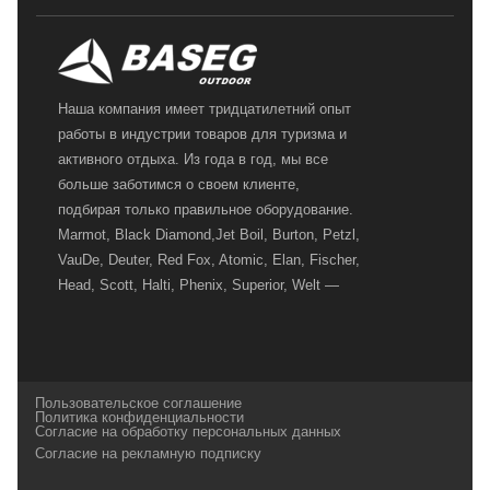
Наша компания имеет тридцатилетний опыт
работы в индустрии товаров для туризма и
активного отдыха. Из года в год, мы все
больше заботимся о своем клиенте,
подбирая только правильное оборудование.
Marmot, Black Diamond,Jet Boil, Burton, Petzl,
VauDe, Deuter, Red Fox, Atomic, Elan, Fischer,
Head, Scott, Halti, Phenix, Superior, Welt —
вот далеко не полный перечень главных
наших партнеров, передовые технологии
которых, мы с радостью представляем в
своих магазинах для самых требовательных
Пользовательское соглашение
и взыскательных путешественников,
Политика конфиденциальности
Согласие на обработку персональных данных
спортсменов и отдыхающих.
Согласие на рекламную подписку
Реквизиты:
ИП Заковырин Виктор