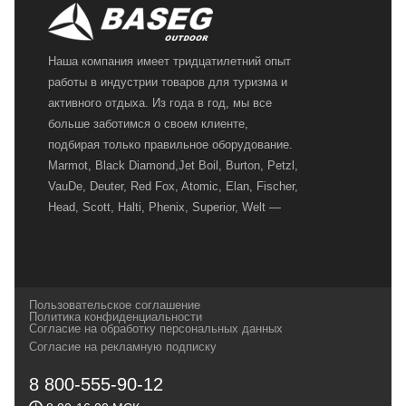
Наша компания имеет тридцатилетний опыт
работы в индустрии товаров для туризма и
активного отдыха. Из года в год, мы все
больше заботимся о своем клиенте,
подбирая только правильное оборудование.
Marmot, Black Diamond,Jet Boil, Burton, Petzl,
VauDe, Deuter, Red Fox, Atomic, Elan, Fischer,
Head, Scott, Halti, Phenix, Superior, Welt —
вот далеко не полный перечень главных
наших партнеров, передовые технологии
которых, мы с радостью представляем в
своих магазинах для самых требовательных
Пользовательское соглашение
и взыскательных путешественников,
Политика конфиденциальности
Согласие на обработку персональных данных
спортсменов и отдыхающих.
Согласие на рекламную подписку
Реквизиты:
ИП Заковырин Виктор
8 800-555-90-12
Геннадьевич