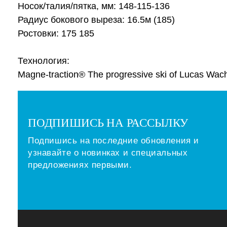
Носок/талия/пятка, мм: 148-115-136
Радиус бокового выреза: 16.5м (185)
Ростовки: 175 185
Технология:
Magne-traction® The progressive ski of Lucas Wac
ПОДПИШИСЬ НА РАССЫЛКУ
Подпишись на последние обновления и
узнавайте о новинках и специальных
предложениях первыми.