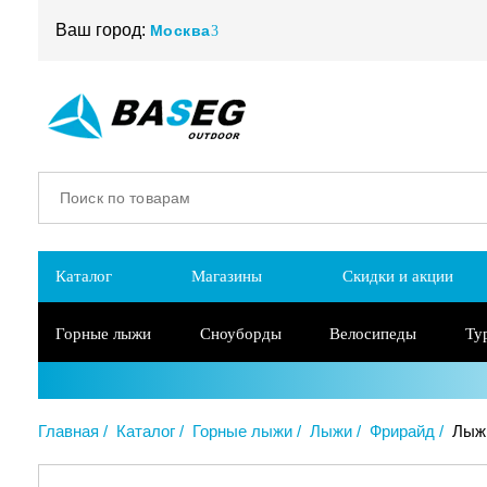
Ваш город:
Москва
Каталог
Магазины
Скидки и акции
Горные лыжи
Сноуборды
Велосипеды
Ту
Главная
Каталог
Горные лыжи
Лыжи
Фрирайд
Лыжи