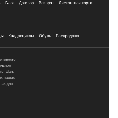
а
Блог
Договор
Возврат
Дисконтная карта
ды
Квадроциклы
Обувь
Распродажа
активного
ильное
ic, Elan,
ных наших
нах для