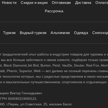
Новости
Скидки и акции
Оптовикам
Доставка
Оплат
Рассрочка
Туризм
Водный туризм
Альпинизм
Одежда
Снегохо
 тридцатилетний опыт работы в индустрии товаров для туризма и 
д, мы все больше заботимся о своем клиенте, подбирая только прав
 Black Diamond,Jet Boil, Burton, Petzl, VauDe, Deuter, Red Fox, Atom
 Halti, Phenix, Superior, Welt — вот далеко не полный перечень глав
е технологии которых, мы с радостью представляем в своих магази
х и взыскательных путешественников, спортсменов и отдыхающих.
ырин Виктор Геннадьевич
ГРН 304590319000121
0, г.Пермь, ул.Советская, 25, магазин Басег.