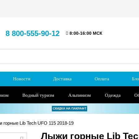
8 800-555-90-12
8:00-16:00 МСК
Новости
Доставка
Оплата
Бло
ризм
Водный туризм
Альпинизм
Одежда
О
СКИДКА НА ПАКРАФТ
 горные Lib Tech UFO 115 2018-19
Лыжи горные Lib Tec