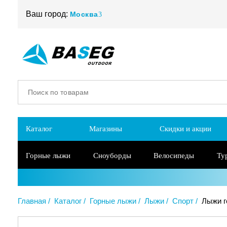
Ваш город:
Москва
Каталог
Магазины
Скидки и акции
Горные лыжи
Сноуборды
Велосипеды
Ту
Главная
Каталог
Горные лыжи
Лыжи
Спорт
Лыжи го