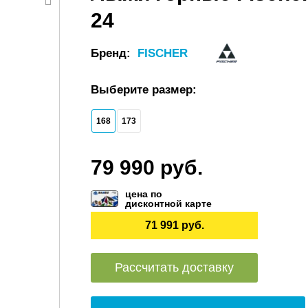
24
Бренд:
FISCHER
Выберите размер:
168
173
79 990 руб.
цена по
дисконтной карте
71 991 руб.
Рассчитать доставку