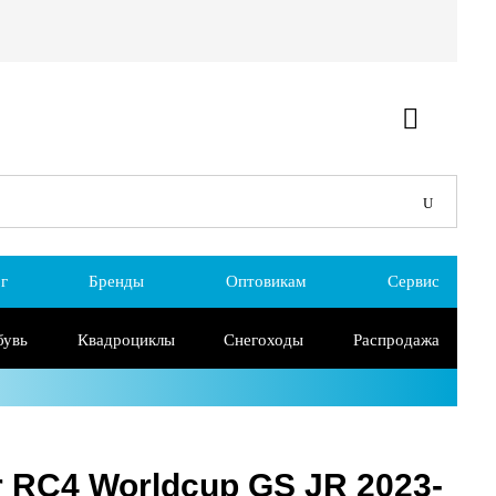
г
Бренды
Оптовикам
Сервис
бувь
Квадроциклы
Снегоходы
Распродажа
 RC4 Worldcup GS JR 2023-