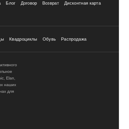
а
Блог
Договор
Возврат
Дисконтная карта
ды
Квадроциклы
Обувь
Распродажа
активного
ильное
ic, Elan,
ных наших
нах для