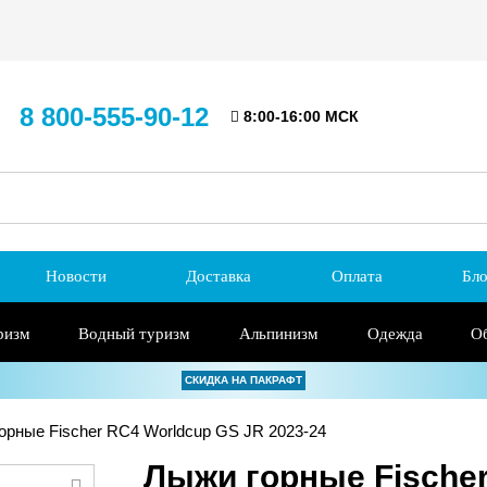
8 800-555-90-12
8:00-16:00 МСК
Новости
Доставка
Оплата
Бло
ризм
Водный туризм
Альпинизм
Одежда
О
СКИДКА НА ПАКРАФТ
рные Fischer RC4 Worldcup GS JR 2023-24
Лыжи горные Fischer