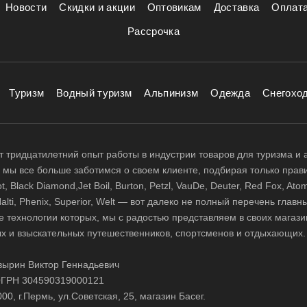
Новости
Скидки и акции
Оптовикам
Доставка
Оплат
Рассрочка
Туризм
Водный туризм
Альпинизм
Одежда
Снегохо
 тридцатилетний опыт работы в индустрии товаров для туризма и 
д, мы все больше заботимся о своем клиенте, подбирая только прав
 Black Diamond,Jet Boil, Burton, Petzl, VauDe, Deuter, Red Fox, Atom
 Halti, Phenix, Superior, Welt — вот далеко не полный перечень глав
е технологии которых, мы с радостью представляем в своих магази
х и взыскательных путешественников, спортсменов и отдыхающих.
ырин Виктор Геннадьевич
ГРН 304590319000121
0, г.Пермь, ул.Советская, 25, магазин Басег.