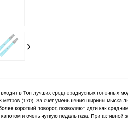
входит в Топ лучших среднерадиусных гоночных мод
,8 метров (170). За счет уменьшения ширины мыска л
более короткий поворот, позволяют идти как средни
од капотом и очень чуткую педаль газа. При активной