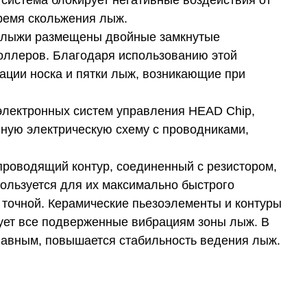
 система блокирует негативные воздействия от
время скольжения лыж.
х лыжи размещены двойные замкнутые
роллеров. Благодаря использованию этой
ации носка и пятки лыж, возникающие при
электронных систем управления HEAD Chip,
иную электрическую схему с проводниками,
проводящий контур, соединенный с резистором,
ользуется для их максимально быстрого
 точной. Керамические пьезоэлементы и контуры
рует все подверженные вибрациям зоны лыж. В
лавным, повышается стабильность ведения лыж.