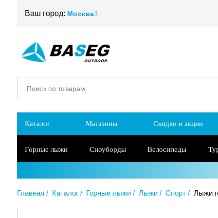
Ваш город:
Москва
Каталог
Магазины
Скидки и акции
Горные лыжи
Сноуборды
Велосипеды
Ту
Главная
Каталог
Горные лыжи
Лыжи
Спорт
Лыжи г