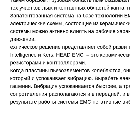
Таким образом, грузовая область лыж оказывает
тех участков лыж и контактных областей канта,
Запатентованная система на базе технологии 
электрические схемы, состоящие из керамическ
системы можно активно влиять на рабочие хара
движении.
ехническое решение представляет собой разви
Intelligence и Kers. HEAD EMC – это керамичес
резисторами и контроллерами.
Когда пластины пьезоэлементов колеблются, он
который и успокаивает вибрацию. Вырабатываем
гашения. Вибрация успокаивается быстрее, а т
сопротивления располагаются и в передней, и в
результате работы системы EMC негативные виб