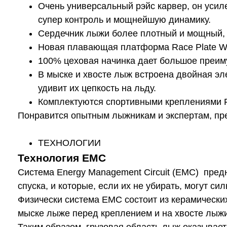
Очень универсальный рэйс карвер, он усил
супер контроль и мощнейшую динамику.
Сердечник лыжи более плотный и мощный, с
Новая плавающая платформа Race Plate WC
100% цеховая начинка дает большое преиму
В мыске и хвосте лыж встроена двойная эл
удивит их цепкость на льду.
Комплектуются спортивными креплениями 
Понравится опытным лыжникам и экспертам, пр
ТЕХНОЛОГИИ
Технология EMC
Система Energy Management Circuit (EMC) пред
спуска, и которые, если их не убирать, могут с
Физически система EMC состоит из керамически
мыске лыже перед креплением и на хвосте лыжи