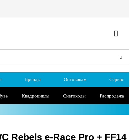
г
Бренды
Оптовикам
Сервис
бувь
Квадроциклы
Снегоходы
Распродажа
 Rebels e-Race Pro + FF14