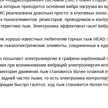
ся «подрессоренной» системой EMC с обеих сторон,
 на которые приходится основная вибро нагрузка во 
EMC реализована довольно просто: в ключевых зона
их пьезоэлементов, резисторов, проводников и конт
ктеристики лыж. Электроника эффективно гасит вибр
тие хорошо известных любителям горных лыж HEAD 
кие пьезоэлектрические элементы, соединенные в ед
и посылают электроэнергию в графено-карбоновый 
ая при возникновении вибраций электроэнергия исп
раектория движения лыж становится более плавной и
 задней частях лыжи, то есть электроника контроли
рации быстро гасятся, ход лыж становится более п