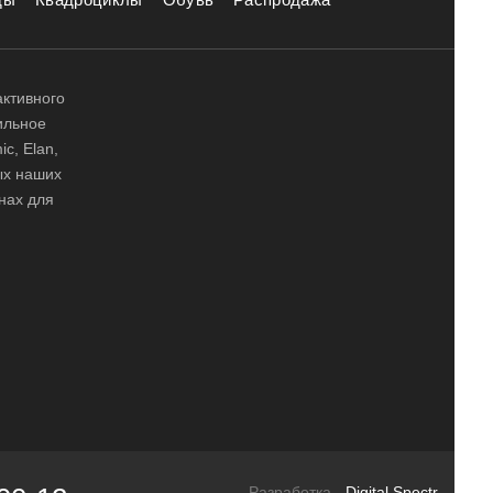
активного
ильное
ic, Elan,
ных наших
нах для
Разработка -
Digital Spectr