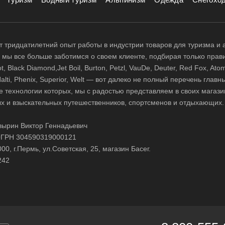
 тридцатилетний опыт работы в индустрии товаров для туризма и 
д, мы все больше заботимся о своем клиенте, подбирая только прав
 Black Diamond,Jet Boil, Burton, Petzl, VauDe, Deuter, Red Fox, Atom
 Halti, Phenix, Superior, Welt — вот далеко не полный перечень глав
е технологии которых, мы с радостью представляем в своих магази
х и взыскательных путешественников, спортсменов и отдыхающих.
ырин Виктор Геннадьевич
ГРН 304590319000121
0, г.Пермь, ул.Советская, 25, магазин Басег.
242