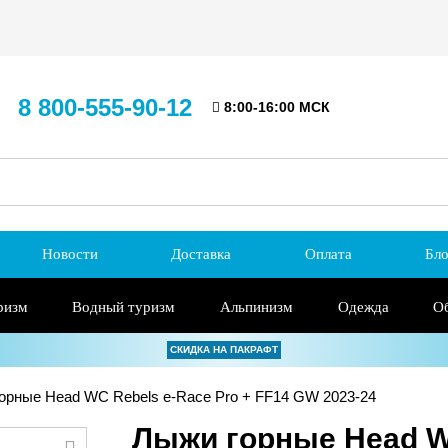
8 800-555-90-12
8:00-16:00 МСК
Новости
Доставка
Оплата
Бло
ризм
Водный туризм
Альпинизм
Одежда
О
СКИДКА НА ПАКРАФТ
орные Head WC Rebels e-Race Pro + FF14 GW 2023-24
Лыжи горные Head WC