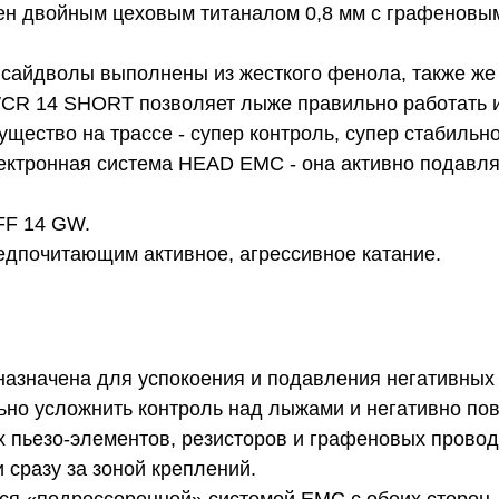
ен двойным цеховым титаналом 0,8 мм с графеновым
айдволы выполнены из жесткого фенола, также же к
R 14 SHORT позволяет лыже правильно работать и 
щество на трассе - супер контроль, супер стабильно
ектронная система HEAD EMC - она активно подавля
FF 14 GW.
едпочитающим активное, агрессивное катание.
назначена для успокоения и подавления негативных
ильно усложнить контроль над лыжами и негативно по
х пьезо-элементов, резисторов и графеновых провод
 сразу за зоной креплений.