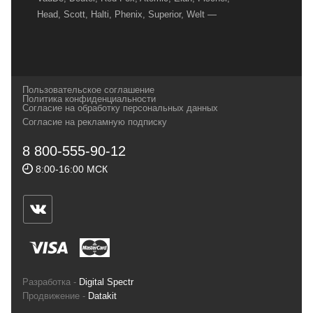
Head, Scott, Halti, Phenix, Superior, Welt —
вот далеко не полный перечень главных
наших партнеров, передовые технологии
которых, мы с радостью представляем в
своих магазинах для самых требовательных
Пользовательское соглашение
и взыскательных путешественников,
Политика конфиденциальности
Согласие на обработку персональных данных
спортсменов и отдыхающих.
Согласие на рекламную подписку
Реквизиты:
ИП Заковырин Виктор
8 800-555-90-12
Геннадьевич
8:00-16:00 МСК
ИНН 590300057023 ОГРН 304590319000121
Почтовый адрес: 614000, г.Пермь,
ул.Советская, 25, магазин Басег.
Тел./факс (342) 2101242
Разработка -
Digital Spectr
Продвижение -
Datakit