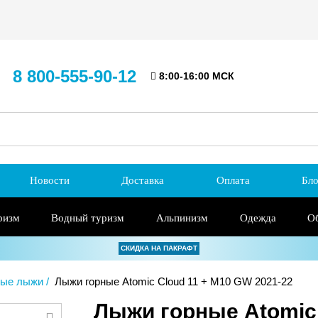
8 800-555-90-12
8:00-16:00 МСК
Новости
Доставка
Оплата
Бло
ризм
Водный туризм
Альпинизм
Одежда
О
СКИДКА НА ПАКРАФТ
ные лыжи
Лыжи горные Atomic Cloud 11 + M10 GW 2021-22
Лыжи горные Atomic 