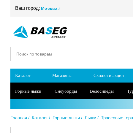
Ваш город:
Москва
Каталог
Магазины
Скидки и акции
Горные лыжи
Сноуборды
Велосипеды
Ту
Главная
Каталог
Горные лыжи
Лыжи
Трассовые гор