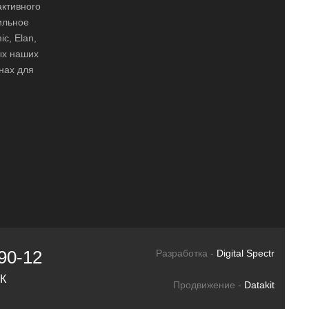
активного
ильное
ic, Elan,
ных наших
нах для
90-12
Разработка -
Digital Spectr
СК
Продвижение -
Datakit