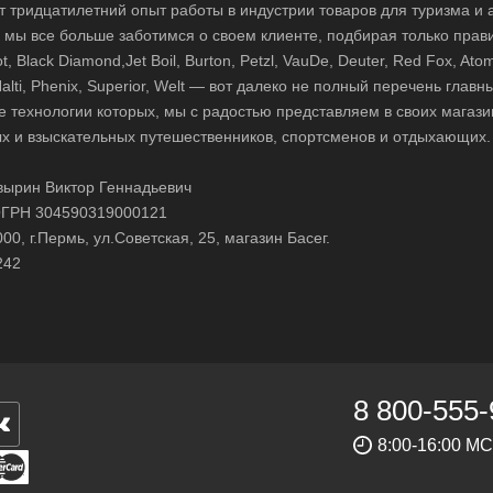
 тридцатилетний опыт работы в индустрии товаров для туризма и 
д, мы все больше заботимся о своем клиенте, подбирая только прав
 Black Diamond,Jet Boil, Burton, Petzl, VauDe, Deuter, Red Fox, Atom
 Halti, Phenix, Superior, Welt — вот далеко не полный перечень глав
е технологии которых, мы с радостью представляем в своих магази
х и взыскательных путешественников, спортсменов и отдыхающих.
ырин Виктор Геннадьевич
ГРН 304590319000121
0, г.Пермь, ул.Советская, 25, магазин Басег.
242
8 800-555-
8:00-16:00 М