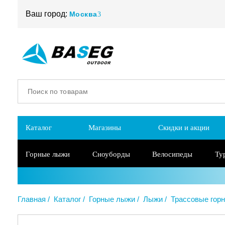
Ваш город:
Москва
Каталог
Магазины
Скидки и акции
Горные лыжи
Сноуборды
Велосипеды
Ту
Главная
Каталог
Горные лыжи
Лыжи
Трассовые гор