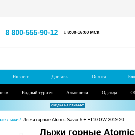
8 800-555-90-12
8:00-16:00 МСК
Новости
Доставка
Оплата
Бло
ризм
Водный туризм
Альпинизм
Одежда
О
СКИДКА НА ПАКРАФТ
ные лыжи
Лыжи горные Atomic Savor 5 + FT10 GW 2019-20
Лыжи горные Atomic 