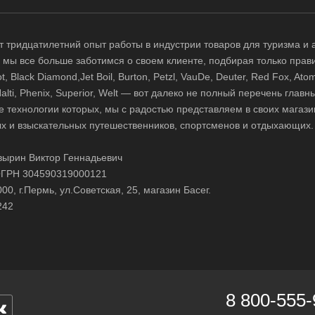
 тридцатилетний опыт работы в индустрии товаров для туризма и 
д, мы все больше заботимся о своем клиенте, подбирая только прав
 Black Diamond,Jet Boil, Burton, Petzl, VauDe, Deuter, Red Fox, Atom
 Halti, Phenix, Superior, Welt — вот далеко не полный перечень глав
е технологии которых, мы с радостью представляем в своих магази
х и взыскательных путешественников, спортсменов и отдыхающих.
ырин Виктор Геннадьевич
ГРН 304590319000121
0, г.Пермь, ул.Советская, 25, магазин Басег.
242
8 800-555-