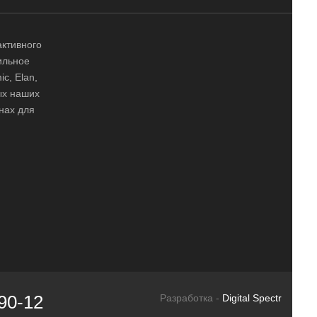
активного
ильное
ic, Elan,
ных наших
нах для
90-12
Разработка -
Digital Spectr