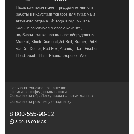
Наша компания имеет тридцатилетний опыт
работы в индустрии товаров для туризма и
активного отдыха. Из года в год, мы все
больше заботимся о своем клиенте,
подбирая только правильное оборудование.
Marmot, Black Diamond,Jet Boil, Burton, Petzl,
VauDe, Deuter, Red Fox, Atomic, Elan, Fischer,
Head, Scott, Halti, Phenix, Superior, Welt —
вот далеко не полный перечень главных
наших партнеров, передовые технологии
которых, мы с радостью представляем в
своих магазинах для самых требовательных
Пользовательское соглашение
и взыскательных путешественников,
Политика конфиденциальности
Согласие на обработку персональных данных
спортсменов и отдыхающих.
Согласие на рекламную подписку
Реквизиты:
ИП Заковырин Виктор
8 800-555-90-12
Геннадьевич
8:00-16:00 МСК
ИНН 590300057023 ОГРН 304590319000121
Почтовый адрес: 614000, г.Пермь,