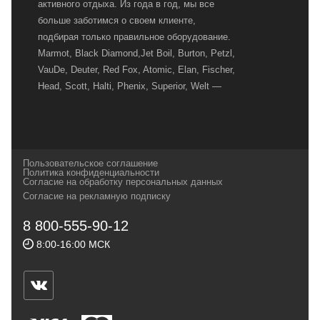
активного отдыха. Из года в год, мы все
больше заботимся о своем клиенте,
подбирая только правильное оборудование.
Marmot, Black Diamond,Jet Boil, Burton, Petzl,
VauDe, Deuter, Red Fox, Atomic, Elan, Fischer,
Head, Scott, Halti, Phenix, Superior, Welt —
вот далеко не полный перечень главных
наших партнеров, передовые технологии
которых, мы с радостью представляем в
своих магазинах для самых требовательных
Пользовательское соглашение
и взыскательных путешественников,
Политика конфиденциальности
Согласие на обработку персональных данных
спортсменов и отдыхающих.
Согласие на рекламную подписку
Реквизиты:
ИП Заковырин Виктор
8 800-555-90-12
Геннадьевич
8:00-16:00 МСК
ИНН 590300057023 ОГРН 304590319000121
Почтовый адрес: 614000, г.Пермь,
ул.Советская, 25, магазин Басег.
Тел./факс (342) 2101242