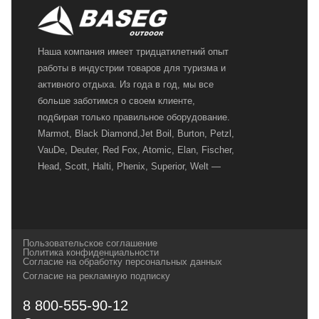
Наша компания имеет тридцатилетний опыт
работы в индустрии товаров для туризма и
активного отдыха. Из года в год, мы все
больше заботимся о своем клиенте,
подбирая только правильное оборудование.
Marmot, Black Diamond,Jet Boil, Burton, Petzl,
VauDe, Deuter, Red Fox, Atomic, Elan, Fischer,
Head, Scott, Halti, Phenix, Superior, Welt —
вот далеко не полный перечень главных
наших партнеров, передовые технологии
которых, мы с радостью представляем в
своих магазинах для самых требовательных
Пользовательское соглашение
и взыскательных путешественников,
Политика конфиденциальности
Согласие на обработку персональных данных
спортсменов и отдыхающих.
Согласие на рекламную подписку
Реквизиты:
ИП Заковырин Виктор
8 800-555-90-12
Геннадьевич