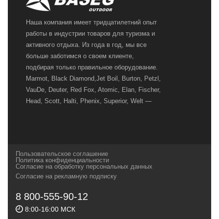
Наша компания имеет тридцатилетний опыт
работы в индустрии товаров для туризма и
активного отдыха. Из года в год, мы все
больше заботимся о своем клиенте,
подбирая только правильное оборудование.
Marmot, Black Diamond,Jet Boil, Burton, Petzl,
VauDe, Deuter, Red Fox, Atomic, Elan, Fischer,
Head, Scott, Halti, Phenix, Superior, Welt —
вот далеко не полный перечень главных
наших партнеров, передовые технологии
которых, мы с радостью представляем в
своих магазинах для самых требовательных
Пользовательское соглашение
и взыскательных путешественников,
Политика конфиденциальности
Согласие на обработку персональных данных
спортсменов и отдыхающих.
Согласие на рекламную подписку
Реквизиты:
ИП Заковырин Виктор
8 800-555-90-12
Геннадьевич
8:00-16:00 МСК
ИНН 590300057023 ОГРН 304590319000121