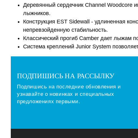
Деревянный сердечник Channel Woodcore им
лыжников.
Конструкция EST Sidewall - удлиненная кон
непревзойденную стабильность.
Классический прогиб Сamber дает лыжам по
Система креплений Junior System позволяет
ПОДПИШИСЬ НА РАССЫЛКУ
Подпишись на последние обновления и
узнавайте о новинках и специальных
предложениях первыми.