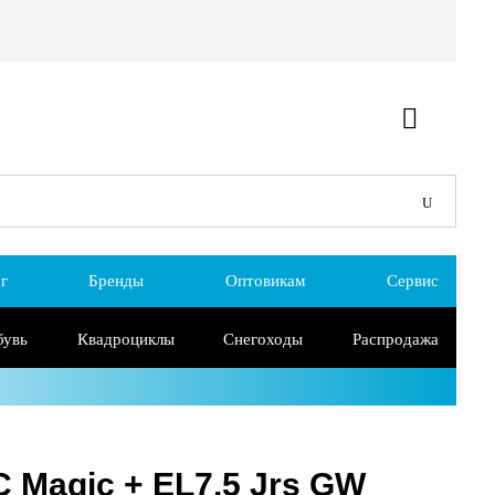
г
Бренды
Оптовикам
Сервис
бувь
Квадроциклы
Снегоходы
Распродажа
 Magic + EL7.5 Jrs GW