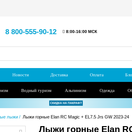
8 800-555-90-12
8:00-16:00 МСК
Новости
Доставка
Оплата
Бло
ризм
Водный туризм
Альпинизм
Одежда
О
СКИДКА НА ПАКРАФТ
ные лыжи
Лыжи горные Elan RC Magic + EL7.5 Jrs GW 2023-24
Лыжи горные Elan RC