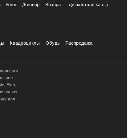
а
Блог
Договор
Возврат
Дисконтная карта
ды
Квадроциклы
Обувь
Распродажа
активного
ильное
ic, Elan,
ных наших
нах для