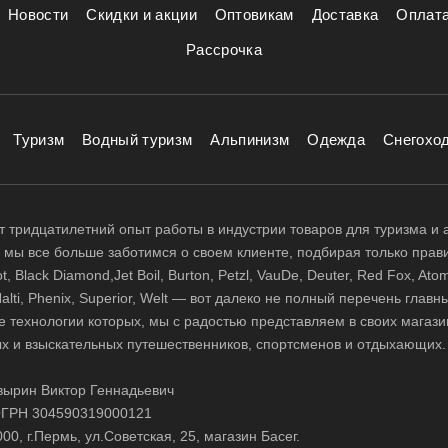
Новости
Скидки и акции
Оптовикам
Доставка
Оплат
Рассрочка
Туризм
Водный туризм
Альпинизм
Одежда
Снегохо
 тридцатилетний опыт работы в индустрии товаров для туризма и 
д, мы все больше заботимся о своем клиенте, подбирая только прав
 Black Diamond,Jet Boil, Burton, Petzl, VauDe, Deuter, Red Fox, Atom
 Halti, Phenix, Superior, Welt — вот далеко не полный перечень глав
е технологии которых, мы с радостью представляем в своих магази
х и взыскательных путешественников, спортсменов и отдыхающих.
ырин Виктор Геннадьевич
ГРН 304590319000121
0, г.Пермь, ул.Советская, 25, магазин Басег.