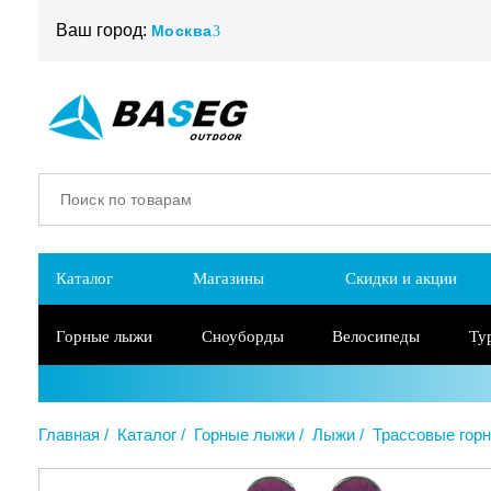
Ваш город:
Москва
Каталог
Магазины
Скидки и акции
Горные лыжи
Сноуборды
Велосипеды
Ту
Главная
Каталог
Горные лыжи
Лыжи
Трассовые гор