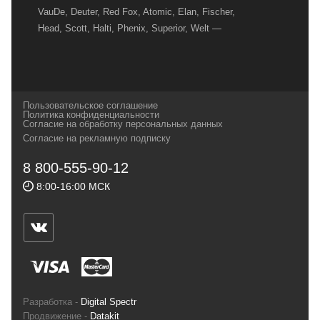
VauDe, Deuter, Red Fox, Atomic, Elan, Fischer,
Head, Scott, Halti, Phenix, Superior, Welt —
вот далеко не полный перечень главных
наших партнеров, передовые технологии
которых, мы с радостью представляем в
своих магазинах для самых требовательных
Пользовательское соглашение
и взыскательных путешественников,
Политика конфиденциальности
Согласие на обработку персональных данных
спортсменов и отдыхающих.
Согласие на рекламную подписку
Реквизиты:
ИП Заковырин Виктор
8 800-555-90-12
Геннадьевич
8:00-16:00 МСК
ИНН 590300057023 ОГРН 304590319000121
Почтовый адрес: 614000, г.Пермь,
ул.Советская, 25, магазин Басег.
Тел./факс (342) 2101242
Разработка -
Digital Spectr
Продвижение -
Datakit