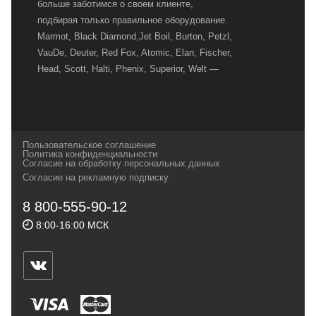
больше заботимся о своем клиенте,
подбирая только правильное оборудование.
Marmot, Black Diamond,Jet Boil, Burton, Petzl,
VauDe, Deuter, Red Fox, Atomic, Elan, Fischer,
Head, Scott, Halti, Phenix, Superior, Welt —
вот далеко не полный перечень главных
наших партнеров, передовые технологии
которых, мы с радостью представляем в
своих магазинах для самых требовательных
Пользовательское соглашение
и взыскательных путешественников,
Политика конфиденциальности
Согласие на обработку персональных данных
спортсменов и отдыхающих.
Согласие на рекламную подписку
Реквизиты:
ИП Заковырин Виктор
8 800-555-90-12
Геннадьевич
8:00-16:00 МСК
ИНН 590300057023 ОГРН 304590319000121
Почтовый адрес: 614000, г.Пермь,
ул.Советская, 25, магазин Басег.
Тел./факс (342) 2101242