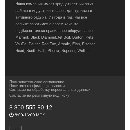
Наша компания имеет тридцатилетний опыт
работы в индустрии товаров для туризма и
активного отдыха. Из года в год, мы все
больше заботимся о своем клиенте,
подбирая только правильное оборудование.
Marmot, Black Diamond,Jet Boil, Burton, Petzl,
VauDe, Deuter, Red Fox, Atomic, Elan, Fischer,
Head, Scott, Halti, Phenix, Superior, Welt —
вот далеко не полный перечень главных
наших партнеров, передовые технологии
которых, мы с радостью представляем в
своих магазинах для самых требовательных
Пользовательское соглашение
и взыскательных путешественников,
Политика конфиденциальности
Согласие на обработку персональных данных
спортсменов и отдыхающих.
Согласие на рекламную подписку
Реквизиты:
ИП Заковырин Виктор
8 800-555-90-12
Геннадьевич
8:00-16:00 МСК
ИНН 590300057023 ОГРН 304590319000121
Почтовый адрес: 614000, г.Пермь,