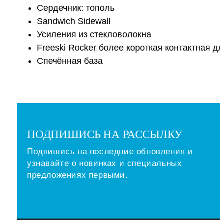
Сердечник: тополь
Sandwich Sidewall
Усиления из стекловолокна
Freeski Rocker более короткая контактная 
Спечённая база
ПОДПИШИСЬ НА РАССЫЛКУ
Подпишись на последние обновления и
узнавайте о новинках и специальных
предложениях первыми.