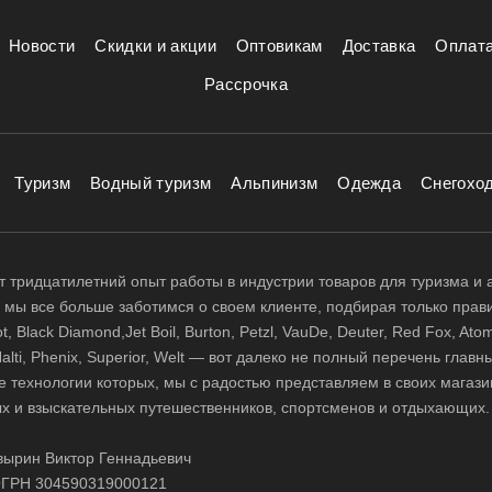
Новости
Скидки и акции
Оптовикам
Доставка
Оплат
Рассрочка
Туризм
Водный туризм
Альпинизм
Одежда
Снегохо
 тридцатилетний опыт работы в индустрии товаров для туризма и 
д, мы все больше заботимся о своем клиенте, подбирая только прав
 Black Diamond,Jet Boil, Burton, Petzl, VauDe, Deuter, Red Fox, Atom
 Halti, Phenix, Superior, Welt — вот далеко не полный перечень глав
е технологии которых, мы с радостью представляем в своих магази
х и взыскательных путешественников, спортсменов и отдыхающих.
ырин Виктор Геннадьевич
ГРН 304590319000121