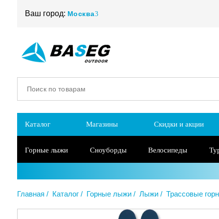
Ваш город:
Москва
Каталог
Магазины
Скидки и акции
Горные лыжи
Сноуборды
Велосипеды
Ту
Главная
Каталог
Горные лыжи
Лыжи
Трассовые гор