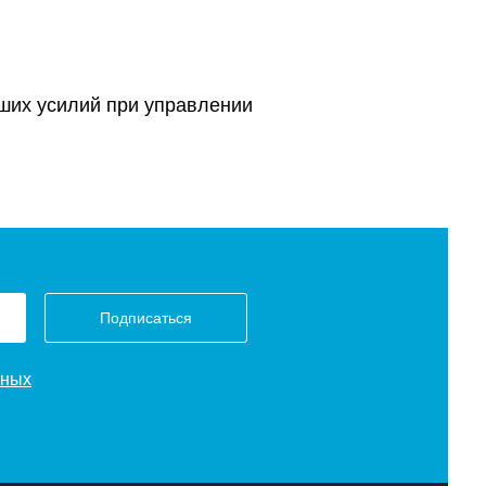
ьших усилий при управлении
Подписаться
нных