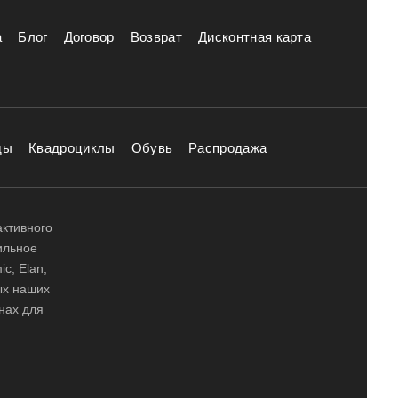
а
Блог
Договор
Возврат
Дисконтная карта
ды
Квадроциклы
Обувь
Распродажа
активного
ильное
ic, Elan,
ных наших
нах для