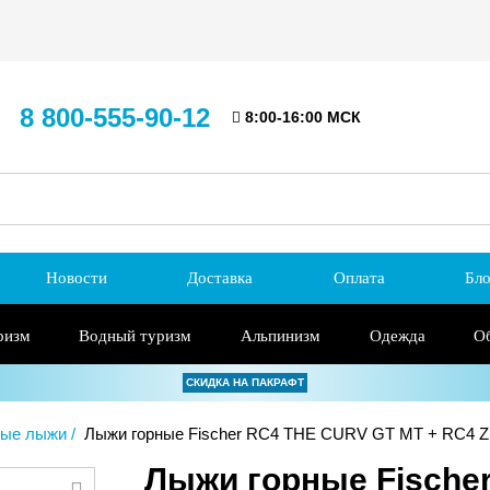
8 800-555-90-12
8:00-16:00 МСК
Новости
Доставка
Оплата
Бло
ризм
Водный туризм
Альпинизм
Одежда
О
СКИДКА НА ПАКРАФТ
ные лыжи
Лыжи горные Fischer RC4 THE CURV GT MT + RC4 Z
Лыжи горные Fische