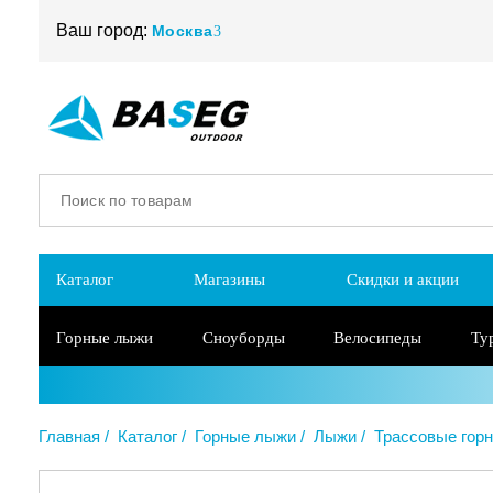
Ваш город:
Москва
Каталог
Магазины
Скидки и акции
Горные лыжи
Сноуборды
Велосипеды
Ту
Главная
Каталог
Горные лыжи
Лыжи
Трассовые гор