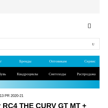
г
Бренды
Оптовикам
Сервис
бувь
Квадроциклы
Снегоходы
Распродажа
13 PR 2020-21
r RC4 THE CURV GT MT +