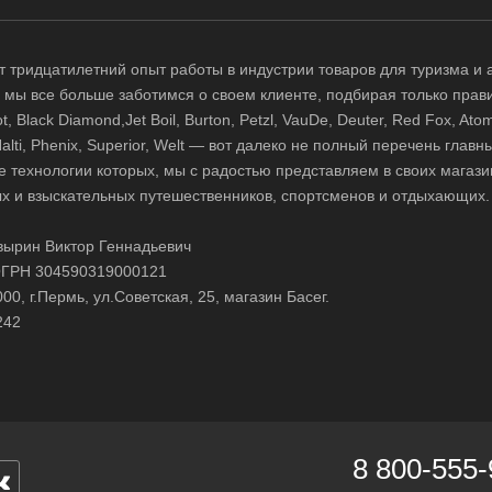
 тридцатилетний опыт работы в индустрии товаров для туризма и 
д, мы все больше заботимся о своем клиенте, подбирая только прав
 Black Diamond,Jet Boil, Burton, Petzl, VauDe, Deuter, Red Fox, Atom
 Halti, Phenix, Superior, Welt — вот далеко не полный перечень глав
е технологии которых, мы с радостью представляем в своих магази
х и взыскательных путешественников, спортсменов и отдыхающих.
ырин Виктор Геннадьевич
ГРН 304590319000121
0, г.Пермь, ул.Советская, 25, магазин Басег.
242
8 800-555-