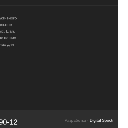
активного
ильное
ic, Elan,
ных наших
нах для
90-12
Разработка -
Digital Spectr