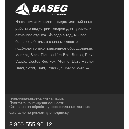
Наша компания имеет тридцатилетний опыт
работы в индустрии товаров для туризма и
активного отдыха. Из года в год, мы все
больше заботимся о своем клиенте,
подбирая только правильное оборудование.
Marmot, Black Diamond,Jet Boil, Burton, Petzl,
VauDe, Deuter, Red Fox, Atomic, Elan, Fischer,
Head, Scott, Halti, Phenix, Superior, Welt —
вот далеко не полный перечень главных
наших партнеров, передовые технологии
которых, мы с радостью представляем в
своих магазинах для самых требовательных
Пользовательское соглашение
и взыскательных путешественников,
Политика конфиденциальности
Согласие на обработку персональных данных
спортсменов и отдыхающих.
Согласие на рекламную подписку
Реквизиты:
ИП Заковырин Виктор
8 800-555-90-12
Геннадьевич