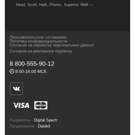
Head, Scott, Halti, Phenix, Superior, Welt —
вот далеко не полный перечень главных
наших партнеров, передовые технологии
которых, мы с радостью представляем в
своих магазинах для самых требовательных
Пользовательское соглашение
и взыскательных путешественников,
Политика конфиденциальности
Согласие на обработку персональных данных
спортсменов и отдыхающих.
Согласие на рекламную подписку
Реквизиты:
ИП Заковырин Виктор
8 800-555-90-12
Геннадьевич
8:00-16:00 МСК
ИНН 590300057023 ОГРН 304590319000121
Почтовый адрес: 614000, г.Пермь,
ул.Советская, 25, магазин Басег.
Тел./факс (342) 2101242
Разработка -
Digital Spectr
Продвижение -
Datakit