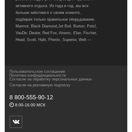
активного отдыха. Из года в год, мы все
больше заботимся о своем клиенте,
подбирая только правильное оборудование.
Marmot, Black Diamond,Jet Boil, Burton, Petzl,
VauDe, Deuter, Red Fox, Atomic, Elan, Fischer,
Head, Scott, Halti, Phenix, Superior, Welt —
вот далеко не полный перечень главных
наших партнеров, передовые технологии
которых, мы с радостью представляем в
своих магазинах для самых требовательных
Пользовательское соглашение
и взыскательных путешественников,
Политика конфиденциальности
Согласие на обработку персональных данных
спортсменов и отдыхающих.
Согласие на рекламную подписку
Реквизиты:
ИП Заковырин Виктор
8 800-555-90-12
Геннадьевич
8:00-16:00 МСК
ИНН 590300057023 ОГРН 304590319000121
Почтовый адрес: 614000, г.Пермь,
ул.Советская, 25, магазин Басег.
Тел./факс (342) 2101242