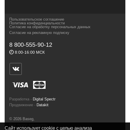
наших партнеров, передовые технологии
которых, мы с радостью представляем в
своих магазинах для самых требовательных
Пользовательское соглашение
и взыскательных путешественников,
Политика конфиденциальности
Согласие на обработку персональных данных
спортсменов и отдыхающих.
Согласие на рекламную подписку
Реквизиты:
ИП Заковырин Виктор
8 800-555-90-12
Геннадьевич
8:00-16:00 МСК
ИНН 590300057023 ОГРН 304590319000121
Почтовый адрес: 614000, г.Пермь,
ул.Советская, 25, магазин Басег.
Тел./факс (342) 2101242
Разработка -
Digital Spectr
Продвижение -
Datakit
© 2026 Baseg,
Все права защищены
Сайт использует cookie с целью анализа