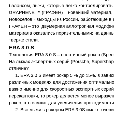
балансом, лыжи, которые легко контролировать
GRAPHENE ™ (ГРАФЕН) – новейший материал, пол
Новоселов - выходцы из России, работающие в 
ГРАФЕН – это двумерная аллотропная модифика
материала оказались поразительными: на данный
тверже стали.
ERA 3.0 S
Технология ERA 3.0 S – спортивный рокер (Spee
На лыжах экспертных серий (Porsche, Supershape
отличие?
1. ERA 3.0 S имеет рокер 5 % до 15%, в зависи
различных моделях для достижения оптимальног
важно именно для скоростных экспертных серий.
перекантовки, то рокер делается менее выраже
рокер, что служит для увеличения проходимости
2. Все лыжи с рокером ERA 3.0S имеют очевид