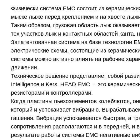
Физически система EMC состоит из керамически
мыске лыже перед креплением и на хвосте лыжи
Таким образом, грузовая область лыж оказывает
тех участков лыж и контактных областей канта,
Запатентованная система на базе технологии 
электрические схемы, состоящие из керамическ
системы можно активно влиять на рабочие хара
движении.
Техническое решение представляет собой разв
Intelligence и Kers. HEAD EMC – это керамичес
резисторами и контроллерами.
Когда пластины пьезоэлементов колеблются, он
который и успокаивает вибрацию. Вырабатываем
гашения. Вибрация успокаивается быстрее, а т
сопротивления располагаются и в передней, и в
результате работы системы EMC негативные виб