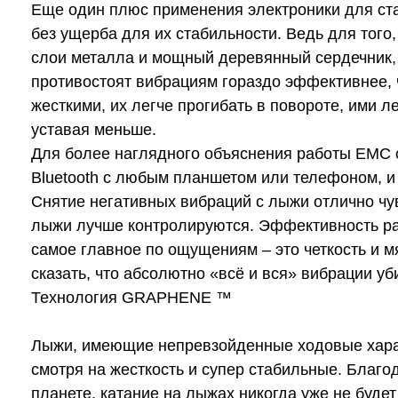
Еще один плюс применения электроники для ст
без ущерба для их стабильности. Ведь для того
слои металла и мощный деревянный сердечник, 
противостоят вибрациям гораздо эффективнее, 
жесткими, их легче прогибать в повороте, ими л
уставая меньше.
Для более наглядного объяснения работы EMC 
Bluetooth с любым планшетом или телефоном, и
Снятие негативных вибраций с лыжи отлично чув
лыжи лучше контролируются. Эффективность раб
самое главное по ощущениям – это четкость и м
сказать, что абсолютно «всё и вся» вибрации уб
Технология GRAPHENE ™
Лыжи, имеющие непревзойденные ходовые характ
смотря на жесткость и супер стабильные. Бла
планете, катание на лыжах никогда уже не буд