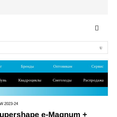
г
Бренды
Оптовикам
Сервис
бувь
Квадроциклы
Снегоходы
Распродажа
W 2023-24
upershape e-Magnum +