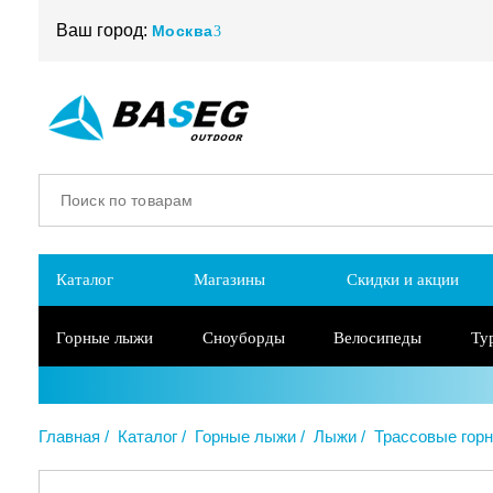
Ваш город:
Москва
Каталог
Магазины
Скидки и акции
Горные лыжи
Сноуборды
Велосипеды
Ту
Главная
Каталог
Горные лыжи
Лыжи
Трассовые гор