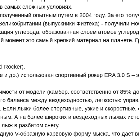
 в самых сложных условиях.
ученный опытным путем в 2004 году. За его получ
Великобритании (выпускники Физтеха) - получили Н
ция углерода, образованная слоем атомов углерод
 момент это самый крепкий материал на планете. Гр
d Rocker).
 и др.) использован спортивный рокер ERA 3.0 S – э
мости от модели (камбер, соответственно от 85% до
о баланса между вездеходностью, легкостью управ
 Если лыжи более спортивные, узкие и скоростные, 
нным. А на более широких и вездеходных лыжах исп
 лыж в разбитом снегу.
ную V-образную карвовую форму мыска, что дает вы