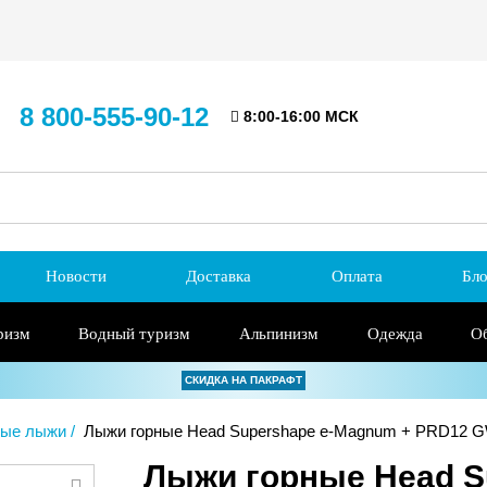
8 800-555-90-12
8:00-16:00 МСК
Новости
Доставка
Оплата
Бло
ризм
Водный туризм
Альпинизм
Одежда
О
СКИДКА НА ПАКРАФТ
ные лыжи
Лыжи горные Head Supershape e-Magnum + PRD12 G
Лыжи горные Head S