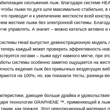
абилизации скольжения лыж: благодаря системе HE
, чтобы лыжи по дуге шли максимально стабильно, в
что приводит и к увеличению жесткости всей конст
чем жесткие лыжи без электронной системы. Благод
егче управлять. А значит – можно кататься активно 
системы Head выпустил демонстрационную модель л
 теперь каждый может проверить эффективность нов
ствуется ногами – лыжи идут намного мягче, при это
оты системы особенно заметно ощущается на жестко
ягкость ведения лыж без привычных вездесущих виб
ираются на 100%, но, как показали тесты, разница в
еристики, дающие больше драйва и удовольствия о
годаря технологии GRAPHENE ™, применяющей в лыж
ет таким, как прежде. Этот революционный материал