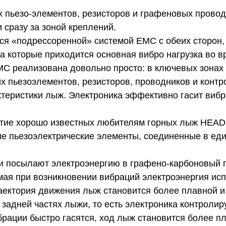
х пьезо-элементов, резисторов и графеновых провод
 сразу за зоной креплений.
ся «подрессоренной» системой EMC с обеих сторон,
 на которые приходится основная вибро нагрузка во 
EMC реализована довольно просто: в ключевых зона
их пьезоэлементов, резисторов, проводников и конт
ктеристики лыж. Электроника эффективно гасит вибр
итие хорошо известных любителям горных лыж HEAD
кие пьезоэлектрические элементы, соединенные в ед
и посылают электроэнергию в графено-карбоновый 
ая при возникновении вибраций электроэнергия исп
раектория движения лыж становится более плавной и
 задней частях лыжи, то есть электроника контроли
рации быстро гасятся, ход лыж становится более п