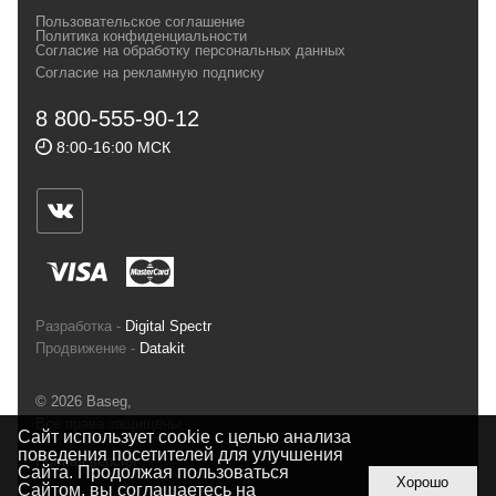
своих магазинах для самых требовательных
Пользовательское соглашение
и взыскательных путешественников,
Политика конфиденциальности
Согласие на обработку персональных данных
спортсменов и отдыхающих.
Согласие на рекламную подписку
Реквизиты:
ИП Заковырин Виктор
8 800-555-90-12
Геннадьевич
8:00-16:00 МСК
ИНН 590300057023 ОГРН 304590319000121
Почтовый адрес: 614000, г.Пермь,
ул.Советская, 25, магазин Басег.
Тел./факс (342) 2101242
Разработка -
Digital Spectr
Продвижение -
Datakit
© 2026 Baseg,
Все права защищены
Сайт использует cookie с целью анализа
поведения посетителей для улучшения
Полная версия
Сайта. Продолжая пользоваться
Хорошо
Сайтом, вы соглашаетесь на