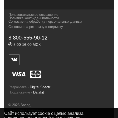
которых, мы с радостью представляем в
своих магазинах для самых требовательных
Пользовательское соглашение
и взыскательных путешественников,
Политика конфиденциальности
Согласие на обработку персональных данных
спортсменов и отдыхающих.
Согласие на рекламную подписку
Реквизиты:
ИП Заковырин Виктор
8 800-555-90-12
Геннадьевич
8:00-16:00 МСК
ИНН 590300057023 ОГРН 304590319000121
Почтовый адрес: 614000, г.Пермь,
ул.Советская, 25, магазин Басег.
Тел./факс (342) 2101242
Разработка -
Digital Spectr
Продвижение -
Datakit
© 2026 Baseg,
Все права защищены
Сайт использует cookie с целью анализа
поведения посетителей для улучшения