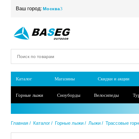
Ваш город:
Москва
Каталог
Магазины
Скидки и акции
Горные лыжи
Сноуборды
Велосипеды
Ту
Главная
Каталог
Горные лыжи
Лыжи
Трассовые гор