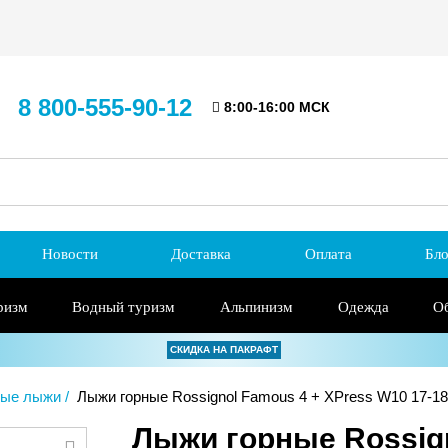
8 800-555-90-12
8:00-16:00 МСК
Новости
Доставка
Оплата
Бло
ризм
Водный туризм
Альпинизм
Одежда
О
СКИДКА НА ПАКРАФТ
ные лыжи
Лыжи горные Rossignol Famous 4 + XPress W10 17-18
Лыжи горные Rossign