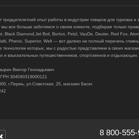
 тридцатилетний опыт работы в индустрии товаров для туризма и 
д, мы все больше заботимся о своем клиенте, подбирая только прав
 Black Diamond,Jet Boil, Burton, Petzl, VauDe, Deuter, Red Fox, Atom
 Halti, Phenix, Superior, Welt — вот далеко не полный перечень глав
е технологии которых, мы с радостью представляем в своих магази
х и взыскательных путешественников, спортсменов и отдыхающих.
ырин Виктор Геннадьевич
ГРН 304590319000121
0, г.Пермь, ул.Советская, 25, магазин Басег.
242
8 800-555-