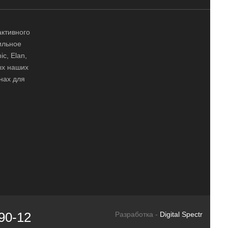
активного
ильное
ic, Elan,
ных наших
нах для
90-12
Разработка -
Digital Spectr