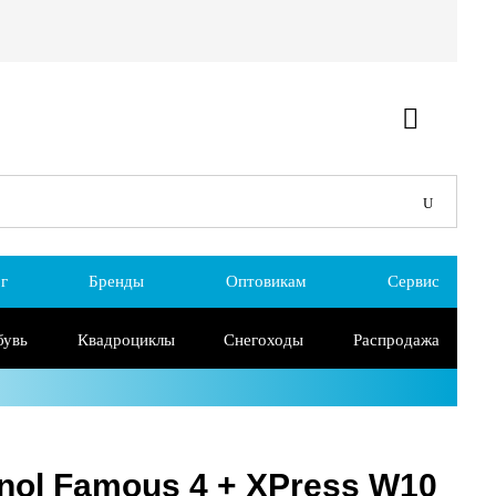
г
Бренды
Оптовикам
Сервис
бувь
Квадроциклы
Снегоходы
Распродажа
ol Famous 4 + XPress W10