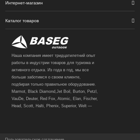
Интернет-магазин
Каталог товаров
Наша компания имеет тридцатилетний опыт
работы в индустрии товаров для туризма и
активного отдыха. Из года в год, мы все
больше заботимся о своем клиенте,
подбирая только правильное оборудование.
Marmot, Black Diamond,Jet Boil, Burton, Petzl,
VauDe, Deuter, Red Fox, Atomic, Elan, Fischer,
Head, Scott, Halti, Phenix, Superior, Welt —
вот далеко не полный перечень главных
наших партнеров, передовые технологии
которых, мы с радостью представляем в
своих магазинах для самых требовательных
Пользовательское соглашение