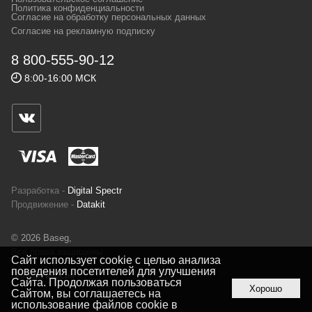
и взыскательных путешественников,
Политика конфиденциальности
Согласие на обработку персональных данных
спортсменов и отдыхающих.
Согласие на рекламную подписку
Реквизиты:
ИП Заковырин Виктор
8 800-555-90-12
Геннадьевич
8:00-16:00 МСК
ИНН 590300057023 ОГРН 304590319000121
Почтовый адрес: 614000, г.Пермь,
ул.Советская, 25, магазин Басег.
Тел./факс (342) 2101242
Разработка -
Digital Spectr
Продвижение -
Datakit
© 2026 Baseg,
Все права защищены
Сайт использует cookie с целью анализа
поведения посетителей для улучшения
Полная версия
Сайта. Продолжая пользоваться
Хорошо
Сайтом, вы соглашаетесь на
использование файлов cookie в