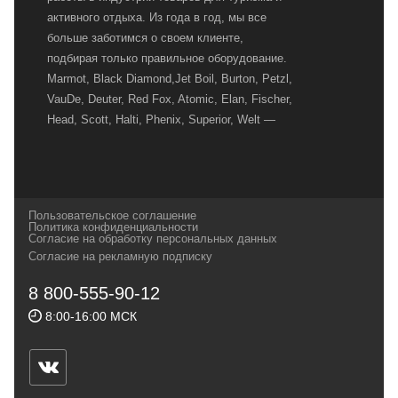
активного отдыха. Из года в год, мы все
больше заботимся о своем клиенте,
подбирая только правильное оборудование.
Marmot, Black Diamond,Jet Boil, Burton, Petzl,
VauDe, Deuter, Red Fox, Atomic, Elan, Fischer,
Head, Scott, Halti, Phenix, Superior, Welt —
вот далеко не полный перечень главных
наших партнеров, передовые технологии
которых, мы с радостью представляем в
своих магазинах для самых требовательных
Пользовательское соглашение
и взыскательных путешественников,
Политика конфиденциальности
Согласие на обработку персональных данных
спортсменов и отдыхающих.
Согласие на рекламную подписку
Реквизиты:
ИП Заковырин Виктор
8 800-555-90-12
Геннадьевич
8:00-16:00 МСК
ИНН 590300057023 ОГРН 304590319000121
Почтовый адрес: 614000, г.Пермь,
ул.Советская, 25, магазин Басег.
Тел./факс (342) 2101242