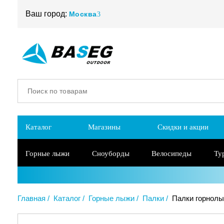
Ваш город:
Москва
Каталог
Магазины
Скидки и акции
Горные лыжи
Сноуборды
Велосипеды
Ту
Главная
Каталог
Горные лыжи
Палки
Палки горнолы