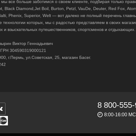
д, мы все больше заботимся о своем клиенте, подбирая только прав
 Black Diamond,Jet Boil, Burton, Petzl, VauDe, Deuter, Red Fox, Atom
 Halti, Phenix, Superior, Welt — вот далеко не полный перечень глав
е технологии которых, мы с радостью представляем в своих магази
х и взыскательных путешественников, спортсменов и отдыхающих.
ырин Виктор Геннадьевич
ГРН 304590319000121
0, г.Пермь, ул.Советская, 25, магазин Басег.
242
8 800-555-
8:00-16:00 М