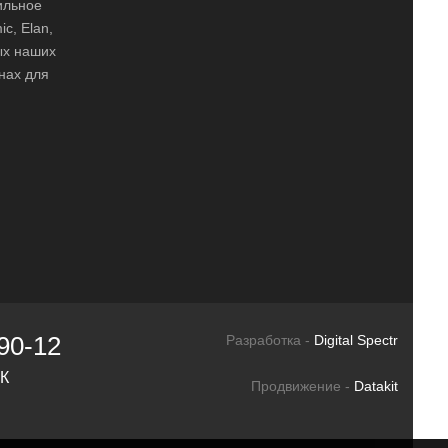
ильное
ic, Elan,
ных наших
нах для
90-12
Разработка -
Digital Spectr
СК
Продвижение -
Datakit