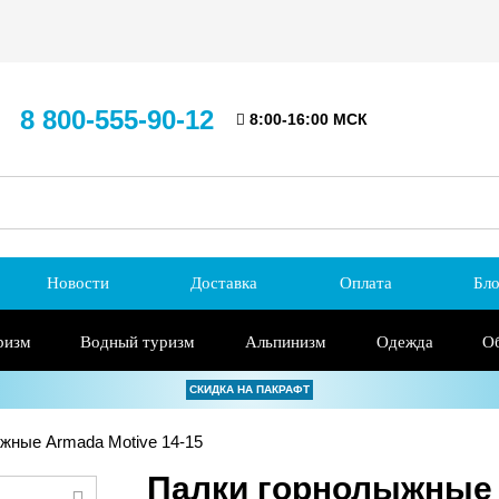
8 800-555-90-12
8:00-16:00 МСК
Новости
Доставка
Оплата
Бло
ризм
Водный туризм
Альпинизм
Одежда
О
СКИДКА НА ПАКРАФТ
жные Armada Motive 14-15
Палки горнолыжные 