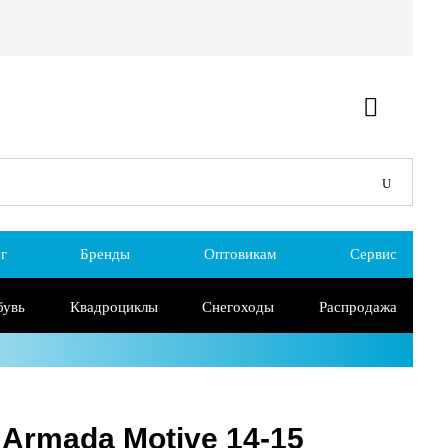
г
Бренды
Оптовикам
Сервис
бувь
Квадроциклы
Снегоходы
Распродажа
Armada Motive 14-15