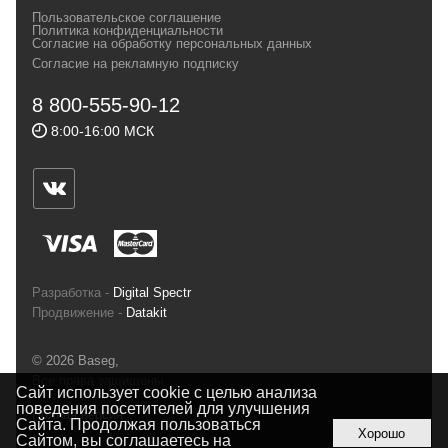
своих магазинах для самых требовательных
Пользовательское соглашение
и взыскательных путешественников,
Политика конфиденциальности
Согласие на обработку персональных данных
спортсменов и отдыхающих.
Согласие на рекламную подписку
Реквизиты:
ИП Заковырин Виктор
8 800-555-90-12
Геннадьевич
8:00-16:00 МСК
ИНН 590300057023 ОГРН 304590319000121
Почтовый адрес: 614000, г.Пермь,
ул.Советская, 25, магазин Басег.
Тел./факс (342) 2101242
Разработка -
Digital Spectr
Продвижение -
Datakit
© 2026 Baseg,
Все права защищены
Сайт использует cookie с целью анализа
поведения посетителей для улучшения
Полная версия
Сайта. Продолжая пользоваться
Хорошо
Сайтом, вы соглашаетесь на