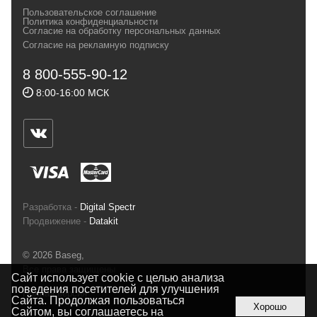
своих магазинах для самых требовательных
Пользовательское соглашение
и взыскательных путешественников,
Политика конфиденциальности
Согласие на обработку персональных данных
спортсменов и отдыхающих.
Согласие на рекламную подписку
Реквизиты:
ИП Заковырин Виктор
8 800-555-90-12
Геннадьевич
8:00-16:00 МСК
ИНН 590300057023 ОГРН 304590319000121
Почтовый адрес: 614000, г.Пермь,
ул.Советская, 25, магазин Басег.
Тел./факс (342) 2101242
Разработка -
Digital Spectr
Продвижение -
Datakit
© 2026 Baseg,
Все права защищены
Сайт использует cookie с целью анализа
поведения посетителей для улучшения
Полная версия
Сайта. Продолжая пользоваться
Хорошо
Сайтом, вы соглашаетесь на