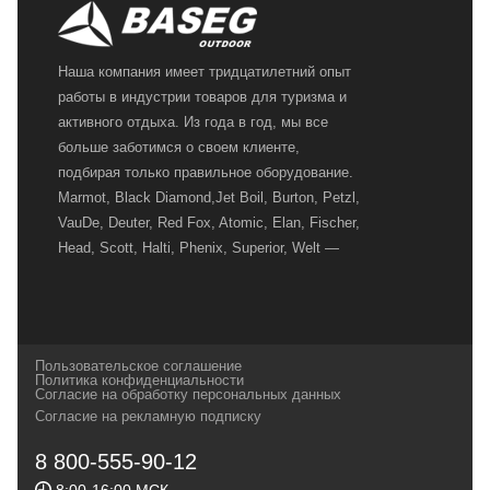
Наша компания имеет тридцатилетний опыт
работы в индустрии товаров для туризма и
активного отдыха. Из года в год, мы все
больше заботимся о своем клиенте,
подбирая только правильное оборудование.
Marmot, Black Diamond,Jet Boil, Burton, Petzl,
VauDe, Deuter, Red Fox, Atomic, Elan, Fischer,
Head, Scott, Halti, Phenix, Superior, Welt —
вот далеко не полный перечень главных
наших партнеров, передовые технологии
которых, мы с радостью представляем в
своих магазинах для самых требовательных
Пользовательское соглашение
и взыскательных путешественников,
Политика конфиденциальности
Согласие на обработку персональных данных
спортсменов и отдыхающих.
Согласие на рекламную подписку
Реквизиты:
ИП Заковырин Виктор
8 800-555-90-12
Геннадьевич
8:00-16:00 МСК