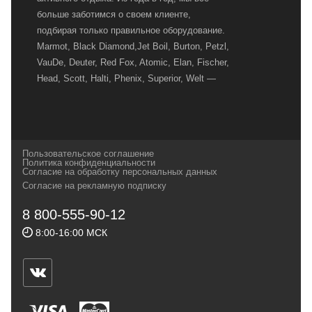
больше заботимся о своем клиенте,
подбирая только правильное оборудование.
Marmot, Black Diamond,Jet Boil, Burton, Petzl,
VauDe, Deuter, Red Fox, Atomic, Elan, Fischer,
Head, Scott, Halti, Phenix, Superior, Welt —
вот далеко не полный перечень главных
наших партнеров, передовые технологии
которых, мы с радостью представляем в
своих магазинах для самых требовательных
Пользовательское соглашение
и взыскательных путешественников,
Политика конфиденциальности
Согласие на обработку персональных данных
спортсменов и отдыхающих.
Согласие на рекламную подписку
Реквизиты:
ИП Заковырин Виктор
8 800-555-90-12
Геннадьевич
8:00-16:00 МСК
ИНН 590300057023 ОГРН 304590319000121
Почтовый адрес: 614000, г.Пермь,
ул.Советская, 25, магазин Басег.
Тел./факс (342) 2101242