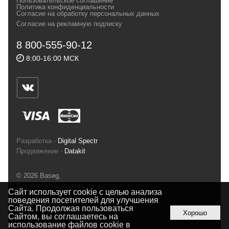
Пользовательское соглашение
и взыскательных путешественников,
Политика конфиденциальности
Согласие на обработку персональных данных
спортсменов и отдыхающих.
Согласие на рекламную подписку
Реквизиты:
ИП Заковырин Виктор
8 800-555-90-12
Геннадьевич
8:00-16:00 МСК
ИНН 590300057023 ОГРН 304590319000121
Почтовый адрес: 614000, г.Пермь,
ул.Советская, 25, магазин Басег.
Тел./факс (342) 2101242
Разработка -
Digital Spectr
Продвижение -
Datakit
© 2026 Baseg,
Все права защищены
Сайт использует cookie с целью анализа
поведения посетителей для улучшения
Полная версия
Сайта. Продолжая пользоваться
Хорошо
Сайтом, вы соглашаетесь на
использование файлов cookie в