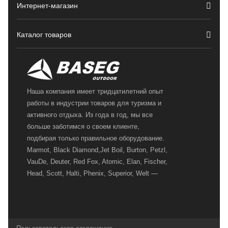
Интернет-магазин
Каталог товаров
Наша компания имеет тридцатилетний опыт
работы в индустрии товаров для туризма и
активного отдыха. Из года в год, мы все
больше заботимся о своем клиенте,
подбирая только правильное оборудование.
Marmot, Black Diamond,Jet Boil, Burton, Petzl,
VauDe, Deuter, Red Fox, Atomic, Elan, Fischer,
Head, Scott, Halti, Phenix, Superior, Welt —
вот далеко не полный перечень главных
наших партнеров, передовые технологии
которых, мы с радостью представляем в
своих магазинах для самых требовательных