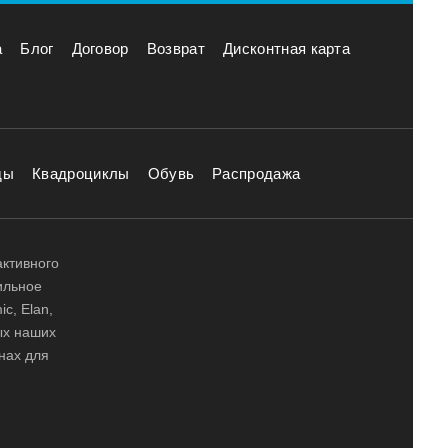
а
Блог
Договор
Возврат
Дисконтная карта
ды
Квадроциклы
Обувь
Распродажа
активного
ильное
ic, Elan,
ных наших
нах для