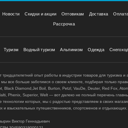
Новости
Скидки и акции
Оптовикам
Доставка
Оплат
Рассрочка
Туризм
Водный туризм
Альпинизм
Одежда
Снегохо
 тридцатилетний опыт работы в индустрии товаров для туризма и 
д, мы все больше заботимся о своем клиенте, подбирая только прав
 Black Diamond,Jet Boil, Burton, Petzl, VauDe, Deuter, Red Fox, Atom
 Halti, Phenix, Superior, Welt — вот далеко не полный перечень глав
е технологии которых, мы с радостью представляем в своих магази
х и взыскательных путешественников, спортсменов и отдыхающих.
ырин Виктор Геннадьевич
ГРН 304590319000121