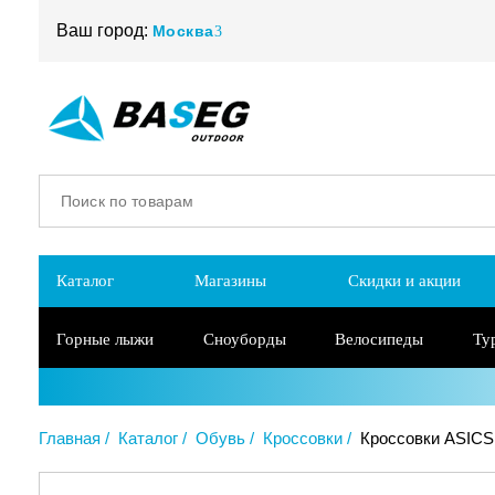
Ваш город:
Москва
Каталог
Магазины
Скидки и акции
Горные лыжи
Сноуборды
Велосипеды
Ту
Главная
Каталог
Обувь
Кроссовки
Кроссовки ASICS 