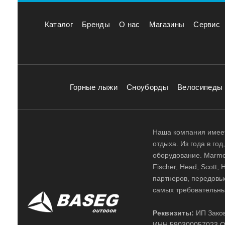
Каталог
Бренды
О нас
Магазины
Сервис
Горные лыжи
Сноуборды
Велосипеды
Наша компания имеет
отдыха. Из года в го
оборудование. Marmot,
Fischer, Head, Scott,
партнеров, передовы
самых требовательны
Реквизиты:
ИП Заков
ИНН 590300057023 О