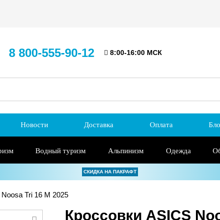
8 800-555-90-12
8:00-16:00 МСК
Новости
Доставка
Оплата
Бло
ризм
Водный туризм
Альпинизм
Одежда
О
СКИДКА НА ПАКРАФТ
Noosa Tri 16 M 2025
Кроссовки ASICS Noos