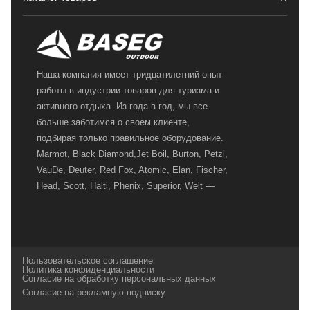
Наша компания имеет тридцатилетний опыт
работы в индустрии товаров для туризма и
активного отдыха. Из года в год, мы все
больше заботимся о своем клиенте,
подбирая только правильное оборудование.
Marmot, Black Diamond,Jet Boil, Burton, Petzl,
VauDe, Deuter, Red Fox, Atomic, Elan, Fischer,
Head, Scott, Halti, Phenix, Superior, Welt —
вот далеко не полный перечень главных
наших партнеров, передовые технологии
которых, мы с радостью представляем в
своих магазинах для самых требовательных
Пользовательское соглашение
и взыскательных путешественников,
Политика конфиденциальности
Согласие на обработку персональных данных
спортсменов и отдыхающих.
Согласие на рекламную подписку