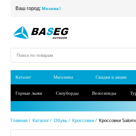
Ваш город:
Москва
Каталог
Магазины
Скидки и акции
Горные лыжи
Сноуборды
Велосипеды
Ту
Главная
Каталог
Обувь
Кроссовки
Кроссовки Salomon