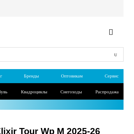
г
Бренды
Оптовикам
Сервис
бувь
Квадроциклы
Снегоходы
Распродажа
ixir Tour Wp M 2025-26