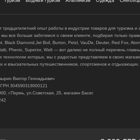
Туризм
Водный туризм
Альпинизм
Одежда
Снегохо
 тридцатилетний опыт работы в индустрии товаров для туризма и 
д, мы все больше заботимся о своем клиенте, подбирая только прав
 Black Diamond,Jet Boil, Burton, Petzl, VauDe, Deuter, Red Fox, Atom
 Halti, Phenix, Superior, Welt — вот далеко не полный перечень глав
е технологии которых, мы с радостью представляем в своих магази
х и взыскательных путешественников, спортсменов и отдыхающих.
ырин Виктор Геннадьевич
ГРН 304590319000121
0, г.Пермь, ул.Советская, 25, магазин Басег.
242