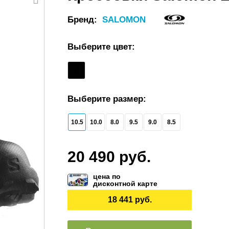
Бренд:
SALOMON
Выберите цвет:
Выберите размер:
10.5
10.0
8.0
9.5
9.0
8.5
20 490 руб.
цена по
дисконтной карте
18 441 руб.