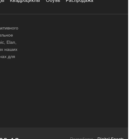
ды
Квадроциклы
Обувь
Распродажа
активного
ильное
ic, Elan,
ных наших
нах для