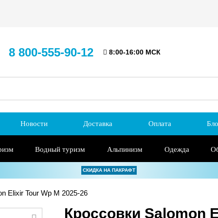
8 800-555-90-12
8:00-16:00 МСК
Новости
Доставка
Оплата
Бло
ризм
Водный туризм
Альпинизм
Одежда
О
СКИДКА НА ПАКРАФТ
 Elixir Tour Wp M 2025-26
Кроссовки Salomon El