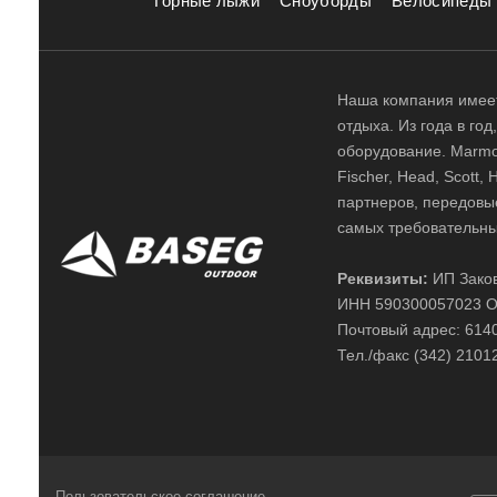
Горные лыжи
Сноуборды
Велосипеды
Наша компания имеет
отдыха. Из года в го
оборудование. Marmot,
Fischer, Head, Scott,
партнеров, передовы
самых требовательны
Реквизиты:
ИП Заков
ИНН 590300057023 О
Почтовый адрес: 61400
Тел./факс (342) 2101
Пользовательское соглашение