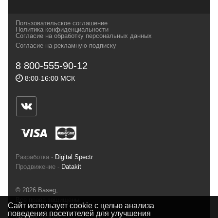
которых, мы с радостью представляем в
своих магазинах для самых требовательных
Пользовательское соглашение
и взыскательных путешественников,
Политика конфиденциальности
Согласие на обработку персональных данных
спортсменов и отдыхающих.
Согласие на рекламную подписку
Реквизиты:
ИП Заковырин Виктор
8 800-555-90-12
Геннадьевич
8:00-16:00 МСК
ИНН 590300057023 ОГРН 304590319000121
Почтовый адрес: 614000, г.Пермь,
ул.Советская, 25, магазин Басег.
Тел./факс (342) 2101242
Разработка -
Digital Spectr
Продвижение -
Datakit
© 2026 Baseg,
Все права защищены
Сайт использует cookie с целью анализа
поведения посетителей для улучшения
Полная версия