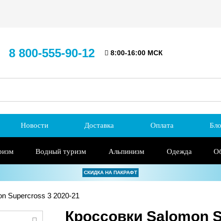
8 800-555-90-12
8:00-16:00 МСК
Новости
Доставка
Оплата
Бло
ризм
Водный туризм
Альпинизм
Одежда
О
СКИДКА НА ПАКРАФТ
n Supercross 3 2020-21
Кроссовки Salomon S