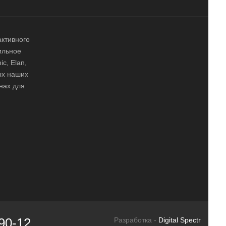
активного
ильное
ic, Elan,
ных наших
нах для
90-12
Разработка -
Digital Spectr