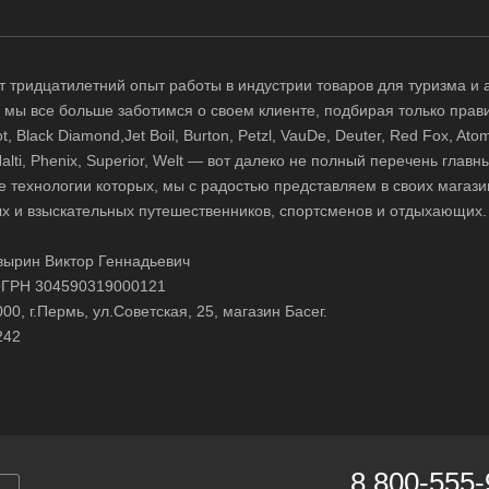
 тридцатилетний опыт работы в индустрии товаров для туризма и 
д, мы все больше заботимся о своем клиенте, подбирая только прав
 Black Diamond,Jet Boil, Burton, Petzl, VauDe, Deuter, Red Fox, Atom
 Halti, Phenix, Superior, Welt — вот далеко не полный перечень глав
е технологии которых, мы с радостью представляем в своих магази
х и взыскательных путешественников, спортсменов и отдыхающих.
ырин Виктор Геннадьевич
ГРН 304590319000121
0, г.Пермь, ул.Советская, 25, магазин Басег.
242
8 800-555-