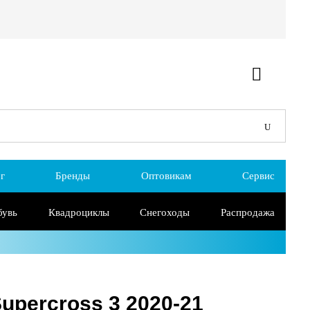
г
Бренды
Оптовикам
Сервис
бувь
Квадроциклы
Снегоходы
Распродажа
upercross 3 2020-21