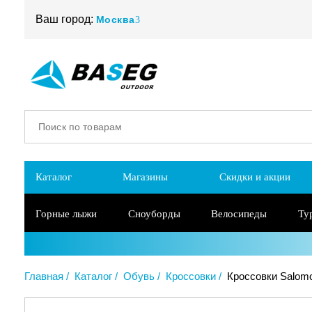
Ваш город:
Москва
Каталог
Магазины
Скидки и акции
Горные лыжи
Сноуборды
Велосипеды
Ту
Главная
Каталог
Обувь
Кроссовки
Кроссовки Salomo