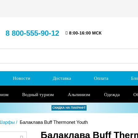
8 800-555-90-12
8:00-16:00 МСК
Новости
Доставка
Оплата
Бло
ризм
Водный туризм
Альпинизм
Одежда
О
СКИДКА НА ПАКРАФТ
 Шарфы
Балаклава Buff Thermonet Youth
Балаклава Buff Ther