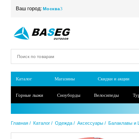
Ваш город:
Москва
Каталог
Магазины
Скидки и акции
Горные лыжи
Сноуборды
Велосипеды
Ту
Главная
Каталог
Одежда
Аксессуары
Балаклавы и