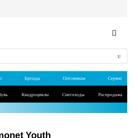
г
Бренды
Оптовикам
Сервис
бувь
Квадроциклы
Снегоходы
Распродажа
monet Youth