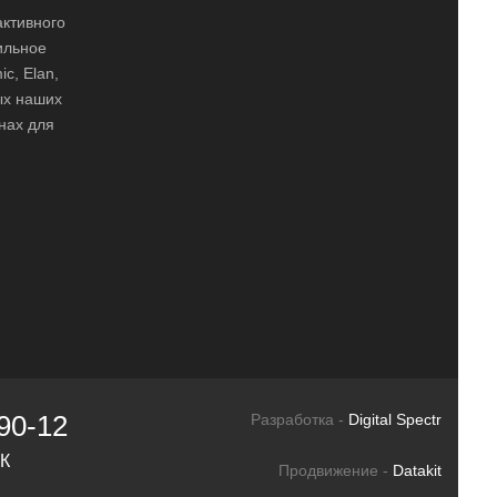
активного
ильное
ic, Elan,
ных наших
нах для
90-12
Разработка -
Digital Spectr
СК
Продвижение -
Datakit