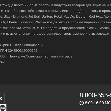
 тридцатилетний опыт работы в индустрии товаров для туризма и 
д, мы все больше заботимся о своем клиенте, подбирая только прав
 Black Diamond,Jet Boil, Burton, Petzl, VauDe, Deuter, Red Fox, Atom
 Halti, Phenix, Superior, Welt — вот далеко не полный перечень глав
е технологии которых, мы с радостью представляем в своих магази
х и взыскательных путешественников, спортсменов и отдыхающих.
ырин Виктор Геннадьевич
ГРН 304590319000121
0, г.Пермь, ул.Советская, 25, магазин Басег.
242
8 800-555-
8:00-16:00 М