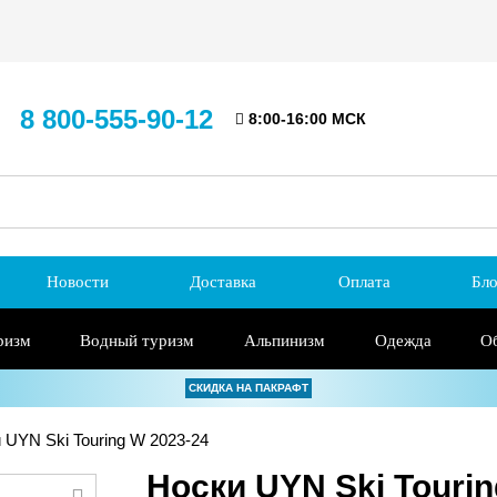
8 800-555-90-12
8:00-16:00 МСК
Новости
Доставка
Оплата
Бло
ризм
Водный туризм
Альпинизм
Одежда
О
СКИДКА НА ПАКРАФТ
 UYN Ski Touring W 2023-24
Носки UYN Ski Tourin