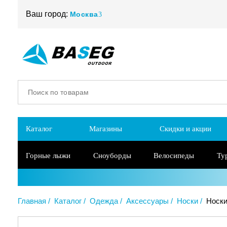
Ваш город:
Москва
Каталог
Магазины
Скидки и акции
Горные лыжи
Сноуборды
Велосипеды
Ту
Главная
Каталог
Одежда
Аксессуары
Носки
Носки