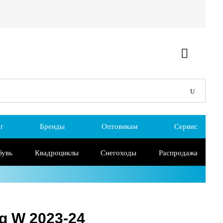
г
Бренды
Оптовикам
Сервис
бувь
Квадроциклы
Снегоходы
Распродажа
g W 2023-24