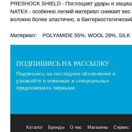
PRESHOCK SHIELD - Поглощает удары и защищае
NATEX - особенно легкий материал снижает вес
волокно более эластично, а бактериостатически
Материал: POLYAMIDE 55%, WOOL 29%, SILK
ПОДПИШИСЬ НА РАССЫЛКУ
Подпишись на последние обновления и
узнавайте о новинках и специальных
предложениях первыми.
Каталог
Бренды
О нас
Магазины
Сервис