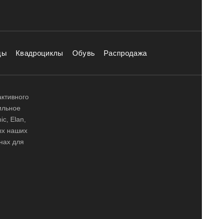
ды
Квадроциклы
Обувь
Распродажа
активного
ильное
ic, Elan,
ных наших
нах для