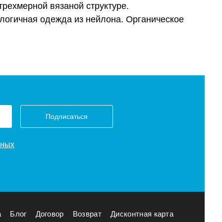
рехмерной вязаной структуре.
алогичная одежда из нейлона. Органическое
Подписаться
нных
а
Блог
Договор
Возврат
Дисконтная карта