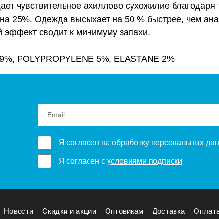
т чувствительное ахиллово сухожилие благодаря т
 на 25%. Одежда высыхает на 50 % быстрее, чем ан
й эффект сводит к минимуму запахи.
 9%, POLYPROPYLENE 5%, ELASTANE 2%
Я согласен на
обработку персональных да
Я согласен с
условиями подписки
Новости
Скидки и акции
Оптовикам
Доставка
Оплат