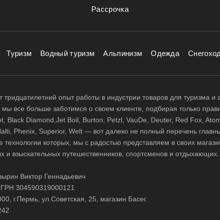
Рассрочка
Туризм
Водный туризм
Альпинизм
Одежда
Снегохо
 тридцатилетний опыт работы в индустрии товаров для туризма и 
д, мы все больше заботимся о своем клиенте, подбирая только прав
 Black Diamond,Jet Boil, Burton, Petzl, VauDe, Deuter, Red Fox, Atom
 Halti, Phenix, Superior, Welt — вот далеко не полный перечень глав
е технологии которых, мы с радостью представляем в своих магази
х и взыскательных путешественников, спортсменов и отдыхающих.
ырин Виктор Геннадьевич
ГРН 304590319000121
0, г.Пермь, ул.Советская, 25, магазин Басег.
242